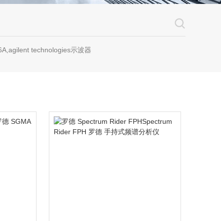
A,agilent technologies示波器