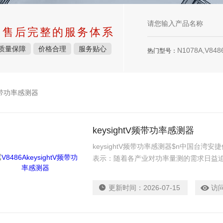
中售后完整的服务体系
质量保障
价格合理
服务贴心
N1078A,V8486
热门型号：
带功率感测器
keysightV频带功率感测器
keysightV频带功率感测器$n中国台
表示：随着各产业对功率量测的需求日益
测器系列，将为更广泛的电子、电气与工
的问世，进一步证明了我们为成本敏感度
更新时间：
2026-07-15
访
安捷伦*的量测之决心。