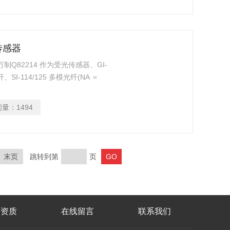
率传感器
 德万制Q82214 作为受光传感器、GI-
纤、SI-114/125 多模光纤(NA ＝
波导的插入损耗，结果为1.0dB。如后
问量：
1494
末页
跳转到第
页
誉资质
在线留言
联系我们