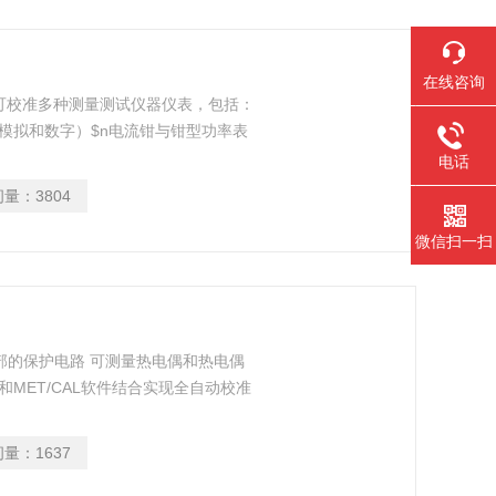
在线咨询
A校准器可校准多种测量测试仪器仪表，包括：
表（模拟和数字）$n电流钳与钳型功率表
程校准器$n数据记录仪$n纸带式或图
电话
面板表$n图形万用表$n电能质量分析仪
问量：
3804
z示波器（需选件）$n其他类似仪表，包括压
微信扫一扫
部和外部的保护电路 可测量热电偶和热电偶
和MET/CAL软件结合实现全自动校准
问量：
1637