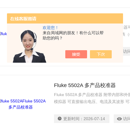
Fluke 5522A 多产品校准器
Fluke 5522A 多产品校准器 5522
欢迎您！
来自局域网的朋友！有什么可以帮
$n$n高达 6 ½ 位的手持式和台式多用
助您的吗？
（需选件）$n热电偶和热电阻温度表$n过
表记录仪$n功率表$n功率谐波分析仪$n
更新时间：
2026-07-14
访
（需选件）$n600 MHz 或 1.1 GH
力计、转换器和三相
Fluke 5502A 多产品校准器
Fluke 5502A 多产品校准器 附带内
模拟器 可直接输出电压、电流及其波形 可
可输出电阻、电容、模拟热电偶和RTD等
更新时间：
2026-07-14
访