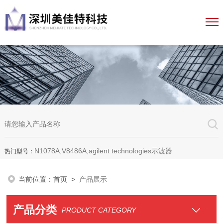
N1078A,V8486A,agilent technologies示波器
热门型号：
当前位置：
首页
>
产品展示
产品分类
PRODUCT CATEGORY