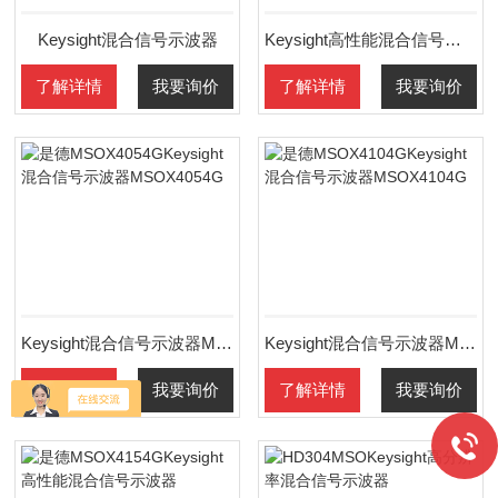
Keysight混合信号示波器
Keysight高性能混合信号示波器
了解详情
我要询价
了解详情
我要询价
Keysight混合信号示波器MSOX4054G
Keysight混合信号示波器MSOX4104G
了解详情
我要询价
了解详情
我要询价