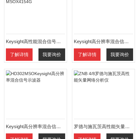
Keysight高性能混合信号示波器MSOX4154G
Keysight高分辨率混合信号示波器
了解详情
我要询价
了解详情
我要询价
Keysight高分辨率混合信号示波器
罗德与施瓦茨高性能矢量网络分析仪