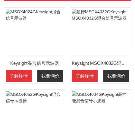
Keysight混合信号示波器
Keysight MSOX4032G混合信号示波器
了解详情
我要询价
了解详情
我要询价