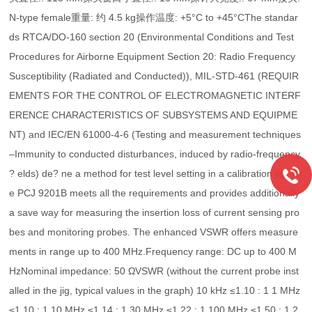
N-type female重量: 约 4.5 kg操作温度: +5°C to +45°CThe standar
ds RTCA/DO-160 section 20 (Environmental Conditions and Test
Procedures for Airborne Equipment Section 20: Radio Frequency
Susceptibility (Radiated and Conducted)), MIL-STD-461 (REQUIR
EMENTS FOR THE CONTROL OF ELECTROMAGNETIC INTERF
ERENCE CHARACTERISTICS OF SUBSYSTEMS AND EQUIPME
NT) and IEC/EN 61000-4-6 (Testing and measurement techniques
–Immunity to conducted disturbances, induced by radio-frequency
? elds) de? ne a method for test level setting in a calibration jig. Th
e PCJ 9201B meets all the requirements and provides additionally
a save way for measuring the insertion loss of current sensing pro
bes and monitoring probes. The enhanced VSWR offers measure
ments in range up to 400 MHz.Frequency range: DC up to 400 M
HzNominal impedance: 50 ΩVSWR (without the current probe inst
alled in the jig, typical values in the graph) 10 kHz ≤1.10 : 1 1 MHz
≤1.10 : 1 10 MHz ≤1.14 : 1 30 MHz ≤1.22 : 1 100 MHz ≤1.50 : 1 2