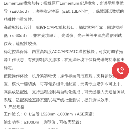
Lumentum模块加持：搭载原厂Lumentum光源模块，光谱平坦度优
异（≤±0.5dB），功率稳定性高（≤±0.1dB/小时），保障测试数据的
精准性与重复性。
高适配接口设计：标配FC/APC单模接口，插拔紧密可靠，回波损耗
低（≤-60dB），兼容光功率计、光谱仪、光开关等主流光通信测试
仪表，适配性较强。
稳定控温保障：内置高精度ACC/APC/ATC温控模块，可实时调节光
源工作状态，有效抑制温度漂移，在宽温环境下保持光谱与功率输出
稳定。
便捷操作体验：机身紧凑轻便，操作界面简洁直观，支持参数快速设
置、模式一键切换，可存储多组常用配置，无需专业培训即可上手。
高集成适配性：支持远程控制与自动化集成，可无缝接入光通信测试
系统，适配实验室静态测试与产线批量测试，提升测试效率。
3. 产品规格
工作波长：C+L波段 1528nm~1603nm（ASE宽谱）
输出功率：≥10dBm（典型值，可按需配置）