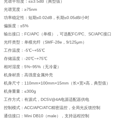
光谱平坦度：≤±3.5dB（典型值）
光谱宽度：≥75nm
功率稳定性：短期≤0.02dB，长期≤0.05dB/小时
偏振度：≤5%
输出接口：FC/APC（单模），可选配FC/PC、SC/APC接口
光纤类型：单模光纤（SMF-28e，9/125μm）
工作温度：-5℃~+55℃
存储温度：-20℃~+75℃
相对湿度：5%~95%（无冷凝）
机身材质：高强度金属外壳
机身尺寸：110mm×100mm×15mm（长×宽×高，典型值）
机身重量：≤300g
工作方式：有源式，DC5V@4A电源适配器供电
控制模式：ACC/APC/ATC精密温控，全局光反馈控制
通信接口：Mini DB10（male），支持远程控制