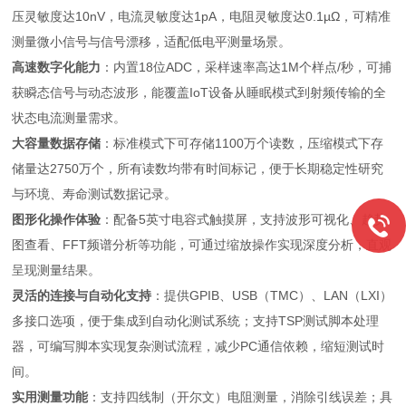
压灵敏度达10nV，电流灵敏度达1pA，电阻灵敏度达0.1µΩ，可精准
测量微小信号与信号漂移，适配低电平测量场景。
高速数字化能力
：内置18位ADC，采样速率高达1M个样点/秒，可捕
获瞬态信号与动态波形，能覆盖IoT设备从睡眠模式到射频传输的全
状态电流测量需求。
大容量数据存储
：标准模式下可存储1100万个读数，压缩模式下存
储量达2750万个，所有读数均带有时间标记，便于长期稳定性研究
与环境、寿命测试数据记录。
图形化操作体验
：配备5英寸电容式触摸屏，支持波形可视化、趋势
图查看、FFT频谱分析等功能，可通过缩放操作实现深度分析，直观
呈现测量结果。
灵活的连接与自动化支持
：提供GPIB、USB（TMC）、LAN（LXI）
多接口选项，便于集成到自动化测试系统；支持TSP测试脚本处理
器，可编写脚本实现复杂测试流程，减少PC通信依赖，缩短测试时
间。
实用测量功能
：支持四线制（开尔文）电阻测量，消除引线误差；具