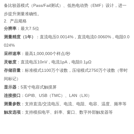
备比较器模式（Pass/Fail测试）、低热电动势（EMF）设计，进一
步提升测量准确性。
2. 产品规格
分辨率
：最大7.5位
测量精度（1年）
：直流电压0.0014%，直流电流0.0060%，电阻0.0
024%
采样速率
：最高1,000,000个样点/秒
灵敏度
：直流电压10nV，电流1pA，电阻0.1µΩ
存储容量
：标准模式1100万个读数，压缩模式2750万个读数（带时
间标记）
显示器
：5英寸电容式触摸屏
连接接口
：GPIB、USB（TMC）、LAN（LXI）
测量参数
：支持直流/交流电压、电流、电阻、电容、温度、频率等
触发选项
：支持模拟电平、斜率、窗口、数字外部触发器等