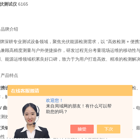
光伏测试仪
6165
）品牌介绍
 品牌深耕专业测试设备领域，聚焦光伏能源检测需求，以 “高效检测 + 
品兼顾高精度测量与户外便捷操作，研发过程充分考量现场运维的移动性
测、能源运维领域积累良好口碑，致力于为用户打造高效、精准的检测解
）产品特点
便携设计
：采用轻量化便携结构，便于工作人员携带至光伏电站户外巡检
作，解决传统检测设备户外使用不便、操作繁琐的问题。
欢迎您！
来自局域网的朋友！有什么可以帮
IV 曲线扫描
：具备快速 IV 曲线扫描功能，能快速捕捉光伏组串的电流 
助您的吗？
检测效率，适配批量组件快速检测需求。
度关键参数测量
：可精准测量组串开路电压（Voc）、短路电流（Isc）、
确性，为光伏系统性能评估、故障判断提供可靠数据支撑。