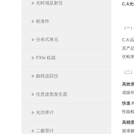
光时域反射仪
C.A
校准件
（一
分布式单元
C.A
其产
伏检
PXIe 机箱
（二
曲线追踪仪
高效
成操
任意波形发生器
快速 
性能
光功率计
高精
二极管计
据准