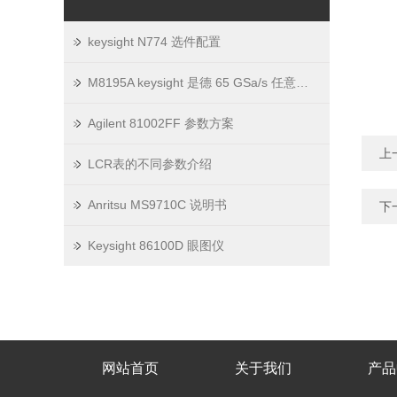
keysight N774 选件配置
M8195A keysight 是德 65 GSa/s 任意波形发生器
Agilent 81002FF 参数方案
上
LCR表的不同参数介绍
Anritsu MS9710C 说明书
下
Keysight 86100D 眼图仪
网站首页
关于我们
产品