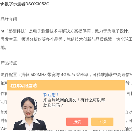
sigh数字示波器
DSOX3052G
）品牌介绍
sight（是德科技）是电子测量技术与解决方案提供商，致力于为电子设
信号发生器、频谱分析仪等多个品类，凭借技术创新与品质保障，为全球
落地。
）产品特点
硬件配置：搭载 500MHz 带宽与 4GSa/s 采样率，可精准捕获中高
配可选的 16 通道逻辑分析（MSO 选件），可同时分析模拟与数字信
作体验：采用 10.1 英寸电容触摸屏，操作直观流畅，支持多点触控
欢迎您！
来自局域网的朋友！有什么可以帮
洁明了，便于工程师快速上手。
助您的吗？
功能集成：内置自动测量功能，可对电压、频率、周期等多种参数进行自
脉冲触发、视频触发等，能精准捕获特定信号；具备串行协议分析能力，
WaveGen），可生成正弦波、方波、三角波等多种波形，无需额外搭