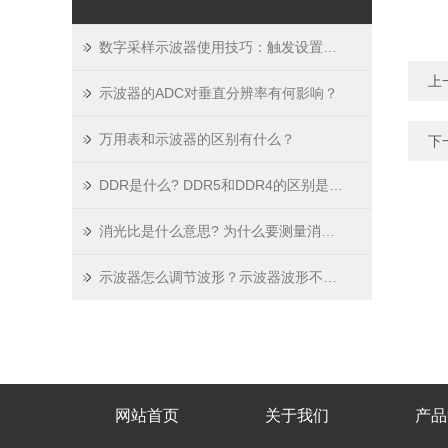
数字采样示波器使用技巧：触发设置、波形存储与数据分析要点
上
示波器的ADC对垂直分辨率有何影响？
万用表和示波器的区别有什么？
下
DDR是什么? DDR5和DDR4的区别是什么 ？
消光比是什么意思? 为什么要测量消光比？如何实现准确的消光比测量？
示波器怎么调节波形？示波器波形不稳定怎么办？示波器显示波形的原理
网站首页
关于我们
产品