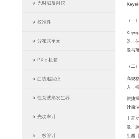
光时域反射仪
Key
（一
校准件
Key
分布式单元
器、
发与
PXIe 机箱
（二
曲线追踪仪
高规格
入，搭
任意波形发生器
便捷操
计简
光功率计
丰富
发、
二极管计
生器（