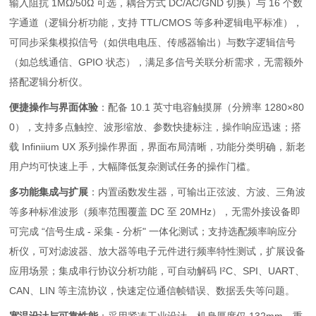
输入阻抗 1MΩ/50Ω 可选，耦合方式 DC/AC/GND 切换）与 16 个数
字通道（逻辑分析功能，支持 TTL/CMOS 等多种逻辑电平标准），
可同步采集模拟信号（如供电电压、传感器输出）与数字逻辑信号
（如总线通信、GPIO 状态），满足多信号关联分析需求，无需额外
搭配逻辑分析仪。
便捷操作与界面体验
：配备 10.1 英寸电容触摸屏（分辨率 1280×80
0），支持多点触控、波形缩放、参数快捷标注，操作响应迅速；搭
载 Infiniium UX 系列操作界面，界面布局清晰，功能分类明确，新老
用户均可快速上手，大幅降低复杂测试任务的操作门槛。
多功能集成与扩展
：内置函数发生器，可输出正弦波、方波、三角波
等多种标准波形（频率范围覆盖 DC 至 20MHz），无需外接设备即
可完成 “信号生成 - 采集 - 分析" 一体化测试；支持选配频率响应分
析仪，可对滤波器、放大器等电子元件进行频率特性测试，扩展设备
应用场景；集成串行协议分析功能，可自动解码 I²C、SPI、UART、
CAN、LIN 等主流协议，快速定位通信帧错误、数据丢失等问题。