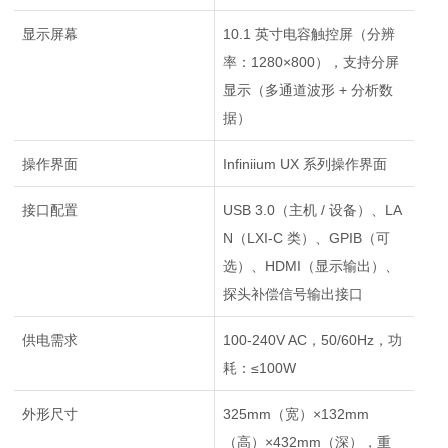
显示屏幕
10.1 英寸电容触控屏（分辨
率：1280×800），支持分屏
显示（多通道波形 + 分析数
据）
操作界面
Infiniium UX 系列操作界面
接口配置
USB 3.0（主机 / 设备）、LA
N（LXI-C 类）、GPIB（可
选）、HDMI（显示输出）、
探头补偿信号输出接口
供电需求
100-240V AC，50/60Hz，功
耗：≤100W
外形尺寸
325mm（宽）×132mm
（高）×432mm（深），重