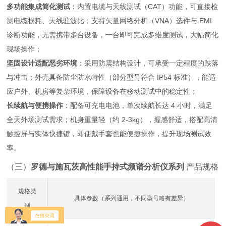
多功能集成简化测试
：内置电缆与天线测试（CAT）功能，可直接检
测电缆损耗、天线驻波比；支持矢量网络分析（VNA）选件与 EMI
诊断功能，无需携带多台设备，一台即可完成多维度测试，大幅简化
现场操作；
坚固设计适配恶劣环境
：采用防震结构设计，可承受一定程度的跌落
与冲击；外壳具备防尘防水特性（部分型号符合 IP54 标准），能适
应户外、机房等复杂环境，保障设备在移动测试中的稳定性；
长续航与便携操作
：配备可充电电池，单次续航长达 4 小时，满足
全天外场测试需求；机身重量轻（约 2-3kg），握感舒适，搭配高清
触控屏与实体快捷键，即使戴手套也能便捷操作，提升现场测试效
率。
（三）
罗德与施瓦茨高性能手持式频谱分析仪系列
产品规格
规格类
具体参数（系列通用，不同型号略有差异）
别