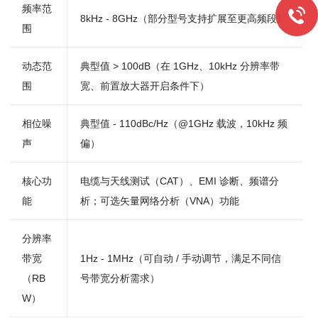
频率范
8kHz - 8GHz（部分型号支持扩展至更高频段）
围
动态范
典型值 > 100dB（在 1GHz、10kHz 分辨率带
围
宽、前置放大器开启条件下）
相位噪
典型值 - 110dBc/Hz（@1GHz 载波，10kHz 频
声
偏）
核心功
电缆与天线测试（CAT）、EMI 诊断、频谱分
能
析；可选矢量网络分析（VNA）功能
分辨率
带宽
1Hz - 1MHz（可自动 / 手动调节，满足不同信
（RB
号带宽分析需求）
W）