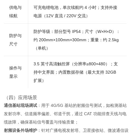
供电与
可充电锂电池，单次续航约 4 小时；支持外接
续航
电源（12V 直流 / 220V 交流）
防护等级：部分型号 IP54；尺寸（W×H×D）：
防护与
约 200mm×100mm×300mm；重量：约 2.5kg
尺寸
（单机）
3.5 英寸高清触控屏（分辨率≥800×480）；支
操作与
持中文界面；内置数据存储（最大支持 32GB
显示
扩展）
（四）应用场景
通信基站现场调试
：用于 4G/5G 基站的射频信号测试，如检测基站
发射功率、信道频率偏差、邻道干扰，通过 CAT 功能排查天线与电
缆故障，确保基站信号覆盖与传输质量；
射频设备外场维护
：针对广播电视发射塔、卫星接收站、微波通信设