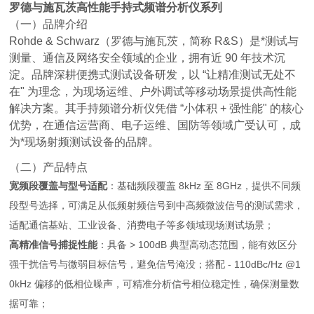
罗德与施瓦茨高性能手持式频谱分析仪系列
（一）品牌介绍
Rohde & Schwarz（罗德与施瓦茨，简称 R&S）是*测试与
测量、通信及网络安全领域的企业，拥有近 90 年技术沉
淀。品牌深耕便携式测试设备研发，以 “让精准测试无处不
在" 为理念，为现场运维、户外调试等移动场景提供高性能
解决方案。其手持频谱分析仪凭借 “小体积 + 强性能" 的核心
优势，在通信运营商、电子运维、国防等领域广受认可，成
为*现场射频测试设备的品牌。
（二）产品特点
宽频段覆盖与型号适配
：基础频段覆盖 8kHz 至 8GHz，提供不同频
段型号选择，可满足从低频射频信号到中高频微波信号的测试需求，
适配通信基站、工业设备、消费电子等多领域现场测试场景；
高精准信号捕捉性能
：具备 > 100dB 典型高动态范围，能有效区分
强干扰信号与微弱目标信号，避免信号淹没；搭配 - 110dBc/Hz @1
0kHz 偏移的低相位噪声，可精准分析信号相位稳定性，确保测量数
据可靠；