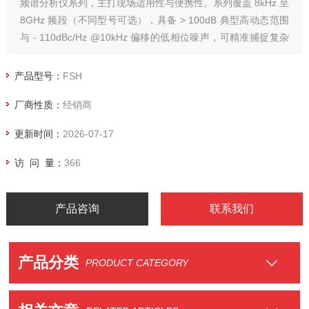
频谱分析仪系列，主打现场适用性与便携性。系列覆盖 8kHz 至
8GHz 频段（不同型号可选），具备 > 100dB 典型高动态范围
与 - 110dBc/Hz @10kHz 偏移的低相位噪声，可精准捕捉复杂
射频信号。
产品型号：
FSH
厂商性质：
经销商
更新时间：
2026-07-17
访 问 量：
366
产品咨询
联系我们
产品分类
PRODUCT CATEGORY