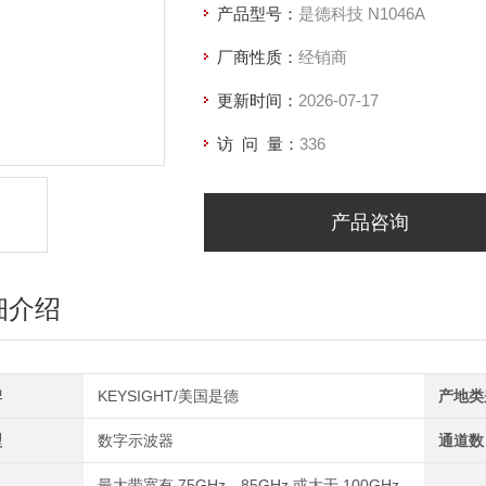
产品型号：
是德科技 N1046A
厂商性质：
经销商
更新时间：
2026-07-17
访 问 量：
336
产品咨询
细介绍
牌
KEYSIGHT/美国是德
产地类
型
数字示波器
通道数
最大带宽有 75GHz、85GHz 或大于 100GHz