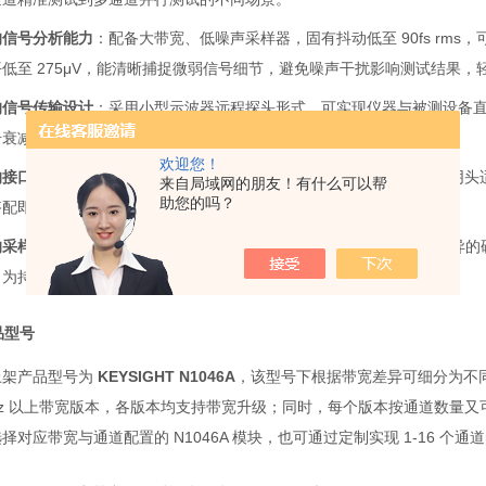
的信号分析能力
：配备大带宽、低噪声采样器，固有抖动低至 90fs rm
低至 275μV，能清晰捕捉微弱信号细节，避免噪声干扰影响测试结果，轻松
的信号传输设计
：采用小型示波器远程探头形式，可实现仪器与被测设备
号衰减与干扰，有效保障信号完整性，提升测试数据的准确性。
欢迎您！
的接口与兼容性
：电气输入接口为 1mm 阴头，随附 1.0 阴头至 1.85 阴
来自局域网的朋友！有什么可以帮
助您的吗？
搭配即可使用，无需额外适配复杂设备，简化测试系统搭建流程。
的采样性能
：采样率达 250kSa/s，能稳定采集高速信号数据，配合优
，为持续测试任务提供可靠保障。
产品型号
上架产品型号
为
KEYSIGHT N1046A
，该型号下根据带宽差异可细分为不同配置
Hz 以上带宽版本，各版本均支持带宽升级；同时，每个版本按通道数量又可
择对应带宽与通道配置的 N1046A 模块，也可通过定制实现 1-16 个通