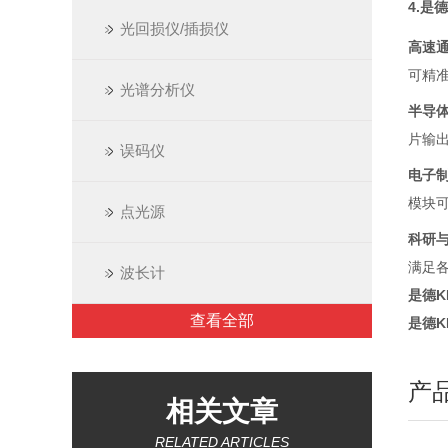
4.
是德
光回损仪/插损仪
高速
可精
光谱分析仪
半导
片输
误码仪
电子
模块
点光源
科研
满足
波长计
是德K
查看全部
是德K
产
相关文章
RELATED ARTICLES