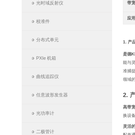
光时域反射仪
带
应
校准件
分布式单元
1. 
是德K
PXIe 机箱
能与灵
准捕
曲线追踪仪
领域
2.
任意波形发生器
高带
光功率计
换设
灵活
二极管计
配单