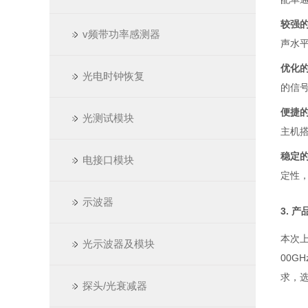
较强
v频带功率感测器
声水平
优化
光电时钟恢复
的信
便捷
光测试模块
主机
稳定
电接口模块
定性
示波器
3. 
本次
光示波器及模块
00G
求，选
探头/光衰减器