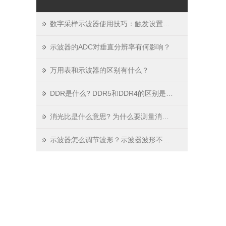
数字采样示波器使用技巧：触发设置、波形存储与数据分析要点
示波器的ADC对垂直分辨率有何影响？
万用表和示波器的区别有什么？
DDR是什么? DDR5和DDR4的区别是什么 ？
消光比是什么意思? 为什么要测量消光比？如何实现准确的消光比测量？
示波器怎么调节波形？示波器波形不稳定怎么办？示波器显示波形的原理