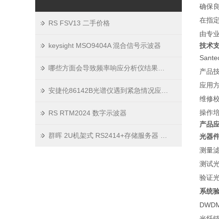
确保
在指
RS FSV13 二手价格
由专
keysight MSO9404A 混合信号示波器
技术
San
哪些方面会导致频率响应分析仪结果出现错误
产品
应用
安捷伦86142B光谱仪遇到紧急情况应该如何处理
维修
操作
RS RTM2024 数字示波器
产品
群晖 2U机架式 RS2414+存储服务器 操作使用说明
光器
测量
测试
验证
系统
DWD
光纤