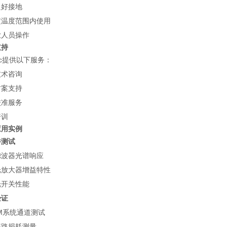
良好接地
定温度范围内使用
业人员操作
支持
tec提供以下服务：
技术咨询
方案支持
校准服务
培训
应用实例
件测试
滤波器光谱响应
光放大器增益特性
光开关性能
验证
M系统通道测试
链路损耗测量