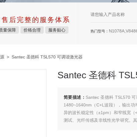
中售后完整的服务体系
质量保障
价格合理
服务贴心
N1078A,V8486
热门型号：
源
> Santec 圣德科 TSL570 可调谐激光器
Santec 圣德科 T
简要描述：
Santec 圣德科 TSL
1480~1640nm（C+L波段），输
异的波长稳定性（±1pm）和窄线宽（<1
测试、光纤传感及非线性光学研究。
应用场景。