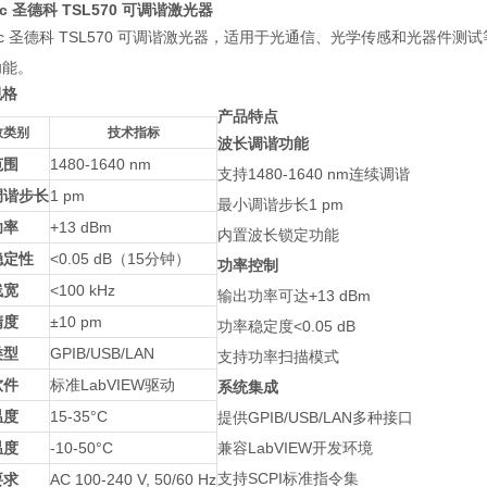
ec 圣德科 TSL570 可调谐激光器
tec 圣德科 TSL570 可调谐激光器，适用于光通信、光学传感和光器件
功能。
规格
产品特点
数类别
技术指标
波长调谐功能
范围
1480-1640 nm
支持1480-1640 nm连续调谐
调谐步长
1 pm
最小调谐步长1 pm
功率
+13 dBm
内置波长锁定功能
稳定性
<0.05 dB（15分钟）
功率控制
线宽
<100 kHz
输出功率可达+13 dBm
精度
±10 pm
功率稳定度<0.05 dB
类型
GPIB/USB/LAN
支持功率扫描模式
软件
标准LabVIEW驱动
系统集成
温度
15-35°C
提供GPIB/USB/LAN多种接口
温度
-10-50°C
兼容LabVIEW开发环境
支持SCPI标准指令集
要求
AC 100-240 V, 50/60 Hz