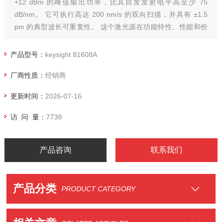
+12 dBm 的峰值输出功率，比其自发发射电平高至少 75
dB/nm。 它可执行高达 200 nm/s 的双向扫描，并具有 ±1.5
pm 的典型波长可重复性。 这个激光源在功能特性、性能和价
格等方面实现良好平衡，因此适用于相干传输实验以及在生产
线上进行经济高效的元器件测试。81606A keysight 是德 可调
产品型号：
keysight 81608A
谐激光源
厂商性质：
经销商
更新时间：
2026-07-16
访 问 量：
7738
产品咨询
联系我们
产品分类
PRODUCT CATEGORY