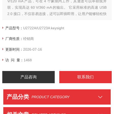
V/120 mA 产品，可在 4 个象限内工作，其通道可以串联或并
联，实现高达 60 V/360 mA 的输出。 它采用标准的高速 USB
2.0 接口，不仅容易连接，还可以即插即用，让用户能够轻松快
捷地设置和配置自己的测试。U2722A/U2723A 是德keysight 源
表模块
产品型号：
U2722A/U2723A keysight
厂商性质：
经销商
更新时间：
2026-07-16
访 问 量：
1468
产品咨询
联系我们
产品分类
PRODUCT CATEGORY