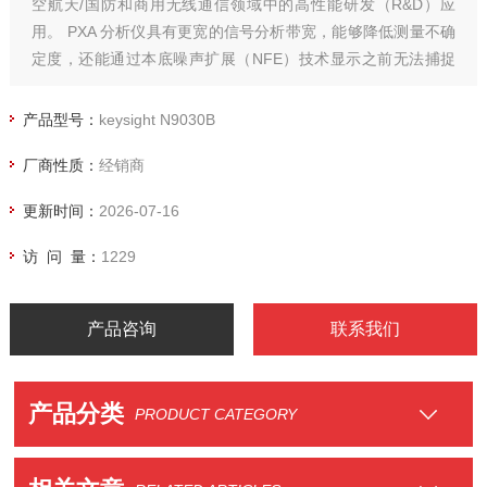
空航天/国防和商用无线通信领域中的高性能研发（R&D）应
用。 PXA 分析仪具有更宽的信号分析带宽，能够降低测量不确
定度，还能通过本底噪声扩展（NFE）技术显示之前无法捕捉
到的信号。
产品型号：
keysight N9030B
厂商性质：
经销商
更新时间：
2026-07-16
访 问 量：
1229
产品咨询
联系我们
产品分类
PRODUCT CATEGORY