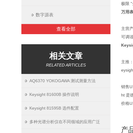
极限
万用表
数字源表
主营
查看全部
可调谐
Keys
相关文章
主推：A
RELATED ARTICLES
eysi
AQ6370 YOKOGAWA 测试测量方法
销售
U
Keysight 81600B 操作说明
ht 是
价格
U
Keysight 81595B 选件配置
多种光谱分析仪在不同领域的应用广泛
产