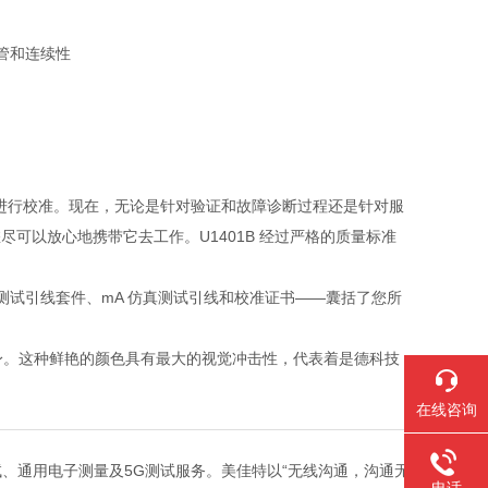
管和连续性
量的同时进行校准。现在，无论是针对验证和故障诊断过程还是针对服
尽可以放心地携带它去工作。U1401B 经过严格的质量标准
表测试引线套件、mA 仿真测试引线和校准证书——囊括了您所
橙色机身。这种鲜艳的颜色具有最大的视觉冲击性，代表着是德科技
在线咨询
试、通用电子测量及5G测试服务。美佳特以“无线沟通，沟通无