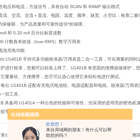
性电压和电流，方波信号，具有自动 SCAN 和 RAMP 输出模式
直流、交流、交流＋直流、电阻、温度、频率、脉宽、占空比；检查二极
年的保修期，为产品质量和可靠性提供*的保障。
0 mA 和 0-20 mA 百分比标度读数
000 计数真有效值（true-RMS）数字万用表
电池充电功能
sight U1401B 手持式多功能校准器/万用表是二合一工具，可在测
护进行校准，您都可以轻装上阵了。U1401B 有坚固的便携箱做保护，您
，它重量轻、方便携带，您尽可以放心使用它来轻松地进行测试。
每台 U1401B 还配有充电式电池组、电源适配器和电线、校准器/万用
的一切工具。
01B 具备同 U1401A 一样出色的性能和可靠性，但采用的是明亮的
一部手持式仪器都具有出色安全性能的承诺。
欢迎您！
来自局域网的朋友！有什么可以帮
美佳特科技有限公司（简称“美佳特"）成立于2010年，致力于光通讯测
助您的吗？