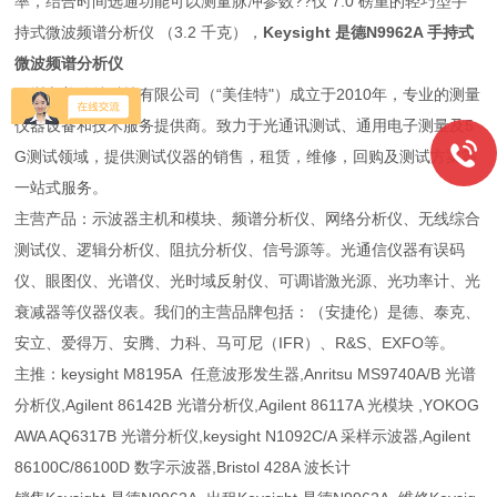
率，结合时间选通功能可以测量脉冲参数??仅 7.0 磅重的轻巧型手
持式微波频谱分析仪 （3.2 千克），
Keysight 是德N9962A 手持式
微波频谱分析仪
深圳市美佳特科技有限公司（“美佳特"）成立于2010年，专业的测量
仪器设备和技术服务提供商。致力于光通讯测试、通用电子测量及5
G测试领域，提供测试仪器的销售，租赁，维修，回购及测试方案等
一站式服务。
主营产品：示波器主机和模块、频谱分析仪、网络分析仪、无线综合
测试仪、逻辑分析仪、阻抗分析仪、信号源等。光通信仪器有误码
仪、眼图仪、光谱仪、光时域反射仪、可调谐激光源、光功率计、光
衰减器等仪器仪表。我们的主营品牌包括：（安捷伦）是德、泰克、
安立、爱得万、安腾、力科、马可尼（IFR）、R&S、EXFO等。
主推：keysight M8195A 任意波形发生器,Anritsu MS9740A/B 光谱
分析仪,Agilent 86142B 光谱分析仪,Agilent 86117A 光模块 ,YOKOG
AWA AQ6317B 光谱分析仪,keysight N1092C/A 采样示波器,Agilent
86100C/86100D 数字示波器,Bristol 428A 波长计