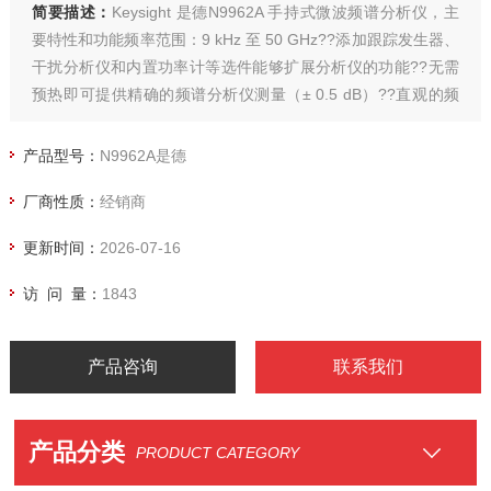
简要描述：
Keysight 是德N9962A 手持式微波频谱分析仪，主
要特性和功能频率范围：9 kHz 至 50 GHz??添加跟踪发生器、
干扰分析仪和内置功率计等选件能够扩展分析仪的功能??无需
预热即可提供精确的频谱分析仪测量（± 0.5 dB）??直观的频
谱图显示和记录功能可以轻松定位干扰信号??结合 USB 功率传
感器可以轻松测量平均功率和脉冲功率，结合时间选通功能可
产品型号：
N9962A是德
以测量脉冲参数
厂商性质：
经销商
更新时间：
2026-07-16
访 问 量：
1843
产品咨询
联系我们
产品分类
PRODUCT CATEGORY