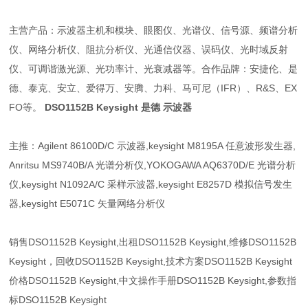
主营产品：示波器主机和模块、眼图仪、光谱仪、信号源、频谱分析
仪、网络分析仪、阻抗分析仪、光通信仪器、误码仪、光时域反射
仪、可调谐激光源、光功率计、光衰减器等。合作品牌：安捷伦、是
德、泰克、安立、爱得万、安腾、力科、马可尼（IFR）、R&S、EX
FO等。
DSO1152B Keysight 是德 示波器
主推：Agilent 86100D/C 示波器,keysight M8195A 任意波形发生器,
Anritsu MS9740B/A 光谱分析仪,YOKOGAWA AQ6370D/E 光谱分析
仪,keysight N1092A/C 采样示波器,keysight E8257D 模拟信号发生
器,keysight E5071C 矢量网络分析仪
销售
DSO1152B Keysight
,出租
DSO1152B Keysight
,维修
DSO1152B
Keysight
，回收
DSO1152B Keysight
,技术方案
DSO1152B Keysight
价格
DSO1152B Keysight
,中文操作手册
DSO1152B Keysight
,参数指
标
DSO1152B Keysight