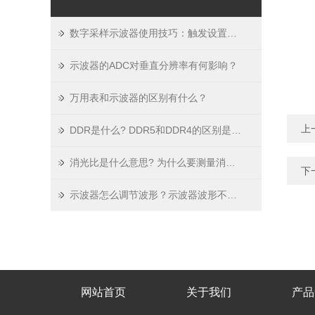
数字采样示波器使用技巧：触发设置、波形存储与数据分析要点
示波器的ADC对垂直分辨率有何影响？
万用表和示波器的区别有什么？
上
DDR是什么? DDR5和DDR4的区别是什么 ？
消光比是什么意思? 为什么要测量消光比？如何实现准确的消光比测量？
下
示波器怎么调节波形？示波器波形不稳定怎么办？示波器显示波形的原理
网站首页
关于我们
产品