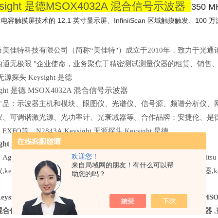
ysight 是德MSOX4032A 混合信号示波器
350 
电容触摸屏技术的 12.1 英寸显示屏、InfiniiScan 区域触摸触发、100
市美佳特科技有限公司（简称“美佳特"）成立于2010年，致力于光
沟通无极限 "企业使命，业务聚焦于精密测试测量仪器的租赁、销售、维
t 无源探头 Keysight 是德
sight 是德 MSOX4032A 混合信号示波器
产品：示波器主机和模块、眼图仪、光谱仪、信号源、频谱分析仪、
仪、可调谐激光源、光功率计、光衰减器等。合作品牌：安捷伦、是德
EXFO等。N2843A Keysight 无源探头 Keysight 是德
sight 是德 MSOX4032A 混合信号示波器
欢迎您！
gilent 86100D/C 示波器,keysight M8195A 任意波形发生器,Anrit
来自局域网的朋友！有什么可以帮
keysight N1092A/C 采样示波器,keysight E8257D 模拟信号发生器,
助您的吗？
Keysight 是德 MSOX4032A 混合信号示波器
,出租
Keysight 是德 
 混合信号示波器
，回收
Keysight 是德 MSOX4032A 混合信号示波器