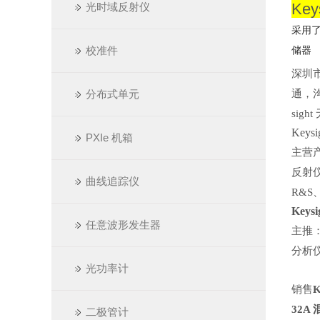
Ke
光时域反射仪
采用了
校准件
储器
深圳
分布式单元
通，
sigh
Key
PXIe 机箱
主营
反射
曲线追踪仪
R&S、
Key
任意波形发生器
主推：A
分析仪,
光功率计
销售
32A
二极管计