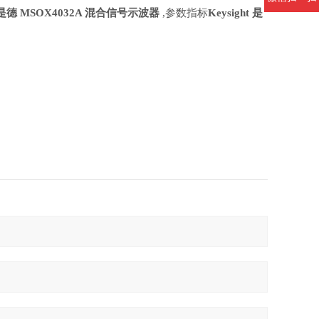
ht 是德 MSOX4032A 混合信号示波器
,参数指标
Keysight 是