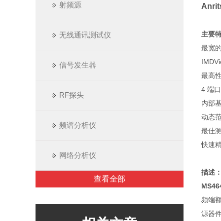
射频源
Anr
主要
无线通讯测试仪
最宽的
IMD
信号发生器
最高性能
4 端口
RF探头
内部
动态范围
频谱分析仪
最佳测
快速精确
网络分析仪
描述
查看全部
MS46
频端额
源器件