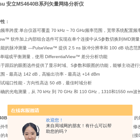
itsu 安立MS4640B系列矢量网络分析仪
特性：
频率跨度:单台仪器可覆盖 70 kHz ~ 70 GHz频率范围，宽带系统配置频率覆盖 7
View™ 软件加上内部组合选件可实现在单个连接中从S参数切换到IMD测
的脉冲测量 —PulseView™ 提供 2.5 ns 脉冲分辨率和 100 dB 动态范
单端或平衡测量，使用 DifferentialView™ 差分分析功能
基于跟踪的眼图选件提供了显示时域、S参数和眼图的功能，能够主动进行
 - 最高达 142 dB，高输出功率 - 最高达 +14 dBm
试端口性能 - 方向性高达 50 dB，最佳时域分析
的光电测量，从 70 kHz 到 70 GHz 和 110 GHz，1310和1550 nm
：
40B
VectorStar 矢量网络分析仪在单台仪器中提供 70 kHz 到 70 
欢迎您！
来自局域网的朋友！有什么可以帮
外带来的二十倍频程更令人激动。IMDView™ 提供了灵活的菜单栏，
助您的吗？
的单个连接测试，可在S参数和IMD测量之间自动切换，而无需重新连接DUT。P