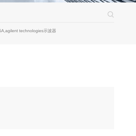
A,agilent technologies示波器
达±15%