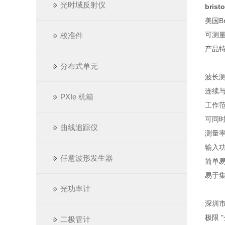
光时域反射仪
brist
美国B
可测量
校准件
产品
分布式单元
波长测
连续
PXIe 机箱
工作范
可同时
曲线追踪仪
测量率
输入功
任意波形发生器
简单易
易于
光功率计
深圳市
极限 
二极管计