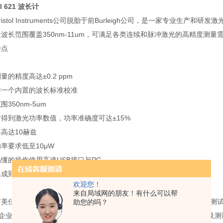
ol 621 波长计
ristol Instruments公司脱胎于前Burleigh公司，是一家专业
波长范围覆盖350nm-11um，可满足各类连续和脉冲激光的高精度测量
特点
量的精度高达±0.2 ppm
与一个内置的波长标准校准
围350nm-5um
得到激光功率数值，功率准确度可达±15%
高达10赫兹
率要求低至10μW
懂的操作使用高速USB接口与PC
集成到实验，为的自动波长报告和控制
欢迎您！
来自局域网的朋友！有什么可以帮
美佳特科技有限公司（简称“美佳特"）成立于2010年，致力于光通讯测
助您的吗？
"企业使命，业务聚焦于精密测试测量仪器的租赁、销售、维护、计量及测试环境搭建