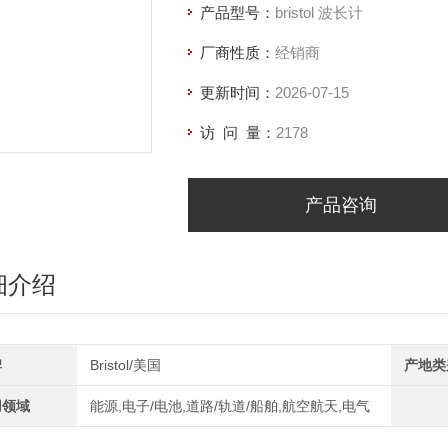
产品型号：
bristol 波长计
厂商性质：
经销商
更新时间：
2026-07-15
访 问 量：
2178
产品咨询
细介绍
牌
Bristol/美国
产地类
用领域
能源,电子/电池,道路/轨道/船舶,航空航天,电气