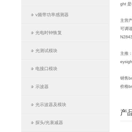
ght 
v频带功率感测器
主营
可调谐
光电时钟恢复
N284
光测试模块
主推：A
eysi
电接口模块
销售
br
示波器
价格
br
光示波器及模块
产
探头/光衰减器