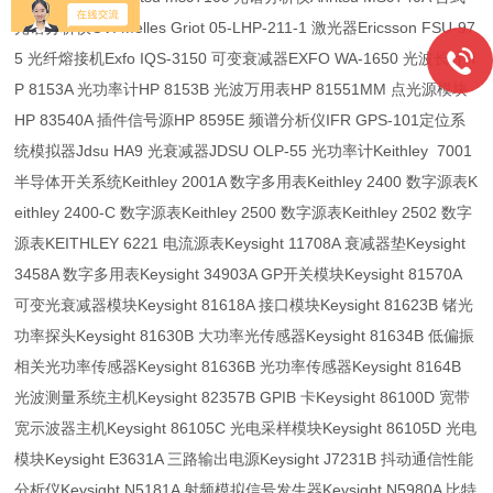
光谱分析仪CVI Melles Griot 05-LHP-211-1 激光器Ericsson FSU-97
5 光纤熔接机Exfo IQS-3150 可变衰减器EXFO WA-1650 光波长计H
P 8153A 光功率计HP 8153B 光波万用表HP 81551MM 点光源模块
HP 83540A 插件信号源HP 8595E 频谱分析仪IFR GPS-101定位系
统模拟器Jdsu HA9 光衰减器JDSU OLP-55 光功率计Keithley 7001
半导体开关系统Keithley 2001A 数字多用表Keithley 2400 数字源表K
eithley 2400-C 数字源表Keithley 2500 数字源表Keithley 2502 数字
源表KEITHLEY 6221 电流源表Keysight 11708A 衰减器垫Keysight
3458A 数字多用表Keysight 34903A GP开关模块Keysight 81570A
可变光衰减器模块Keysight 81618A 接口模块Keysight 81623B 锗光
功率探头Keysight 81630B 大功率光传感器Keysight 81634B 低偏振
相关光功率传感器Keysight 81636B 光功率传感器Keysight 8164B
光波测量系统主机Keysight 82357B GPIB 卡Keysight 86100D 宽带
宽示波器主机Keysight 86105C 光电采样模块Keysight 86105D 光电
模块Keysight E3631A 三路输出电源Keysight J7231B 抖动通信性能
分析仪Keysight N5181A 射频模拟信号发生器Keysight N5980A 比特