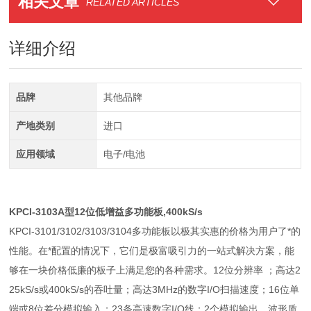
相关文章
RELATED ARTICLES
详细介绍
品牌
其他品牌
产地类别
进口
应用领域
电子/电池
KPCI-3103A型12位低增益多功能板,400kS/s
KPCI-3101/3102/3103/3104多功能板以极其实惠的价格为用户了*的
性能。在*配置的情况下，它们是极富吸引力的一站式解决方案，能
够在一块价格低廉的板子上满足您的各种需求。12位分辨率 ；高达2
25kS/s或400kS/s的吞吐量；高达3MHz的数字I/O扫描速度；16位单
端或8位差分模拟输入；23条高速数字I/O线；2个模拟输出，波形质