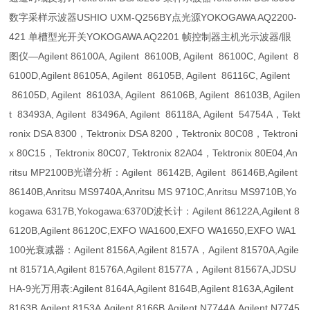
数字采样示波器USHIO UXM-Q256BY点光源YOKOGAWA AQ2200-
421 单槽型光开关YOKOGAWA AQ2201 帧控制器主机光示波器/眼
图仪—Agilent 86100A, Agilent 86100B, Agilent 86100C, Agilent 8
6100D,Agilent 86105A, Agilent 86105B, Agilent 86116C, Agilent
86105D, Agilent 86103A, Agilent 86106B, Agilent 86103B, Agilen
t 83493A, Agilent 83496A, Agilent 86118A, Agilent 54754A，Tekt
ronix DSA 8300，Tektronix DSA 8200，Tektronix 80C08，Tektroni
x 80C15，Tektronix 80C07, Tektronix 82A04，Tektronix 80E04,An
ritsu MP2100B光谱分析：Agilent 86142B, Agilent 86146B,Agilent
86140B,Anritsu MS9740A,Anritsu MS 9710C,Anritsu MS9710B,Yo
kogawa 6317B,Yokogawa:6370D波长计：Agilent 86122A,Agilent 8
6120B,Agilent 86120C,EXFO WA1600,EXFO WA1650,EXFO WA1
100光衰减器：Agilent 8156A,Agilent 8157A，Agilent 81570A,Agile
nt 81571A,Agilent 81576A,Agilent 81577A，Agilent 81567A,JDSU
HA-9光万用表:Agilent 8164A,Agilent 8164B,Agilent 8163A,Agilent
8163B,Agilent 8153A,Agilent 8166B,Agilent N7744A,Agilent N7745