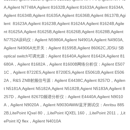
A,Agilent N7748A,Agilent 81632B,Agilent 81633A,Agilent 81634A,
Agilent 81634B,Agilent 81635A,Agilent 81636B,Agilent 86137B,Agi
lent 81623A,Agilent 81623B,Agilent 81624A,Agilent 81624B,Agile
nt 81625A,Agilent 81625B,Agilent 81626B,Agilent 81628B,Agilent
N7752A误码仪：Agilent N5980A,Agilent N4901A,Agilent N4903A,
Agilent N4906A光开关：Agilent 81595B,Agilent 86062C,JDSU SB
optical switch可调光源：Agilent 81640A,Agilent 81642A,Agilent 81
680A，Agilent 81682A，Agilent 81600B网络分析仪：Agilent E507
1C，Agilent 8722ES,Agilent 8720ES,Agilent E5061B,Agilent E506
2A，R&S ZNB射频信号源：Agilent E4438C,Agilent 8257D，Agilen
t N5181A,Agilent N5182A,Aglent N5182B,Agient N5183A,Agilent 8
257D，Agilent 8267D频谱分析仪：Agilent E4440A,Agilent N9010
A，Agilent N9020A，Agilent N9030AWifi/蓝牙测试仪：Anritsu 885
2B,LitePoint IQxel 80，,LitePoint IQXEL 160，,LitePoint 2011，,Lit
ePoint IQ flex，Agilent N4010A