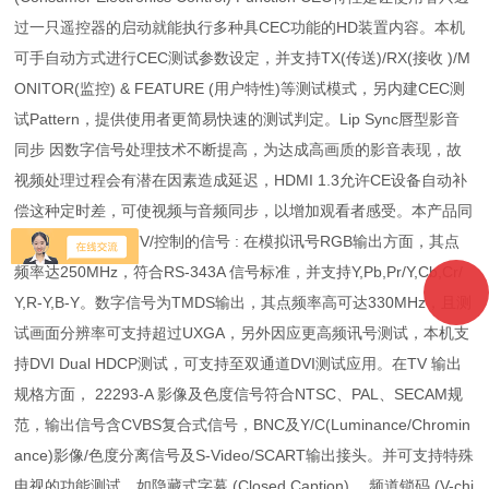
过一只遥控器的启动就能执行多种具CEC功能的HD装置内容。本机
可手自动方式进行CEC测试参数设定，并支持TX(传送)/RX(接收 )/M
ONITOR(监控) & FEATURE (用户特性)等测试模式，另内建CEC测
试Pattern，提供使用者更简易快速的测试判定。Lip Sync唇型影音
同步 因数字信号处理技术不断提高，为达成高画质的影音表现，故
视频处理过程会有潜在因素造成延迟，HDMI 1.3允许CE设备自动补
偿这种定时差，可使视频与音频同步，以增加观看者感受。本产品同
时提供模拟/数字/TV/控制的信号 : 在模拟讯号RGB输出方面，其点
频率达250MHz，符合RS-343A 信号标准，并支持Y,Pb,Pr/Y,Cb,Cr/
Y,R-Y,B-Y。数字信号为TMDS输出，其点频率高可达330MHz，且测
试画面分辨率可支持超过UXGA，另外因应更高频讯号测试，本机支
持DVI Dual HDCP测试，可支持至双通道DVI测试应用。在TV 输出
规格方面， 22293-A 影像及色度信号符合NTSC、PAL、SECAM规
范，输出信号含CVBS复合式信号，BNC及Y/C(Luminance/Chromin
ance)影像/色度分离信号及S-Video/SCART输出接头。并可支持特殊
电视的功能测试，如隐藏式字幕 (Closed Caption) 、频道锁码 (V-chi