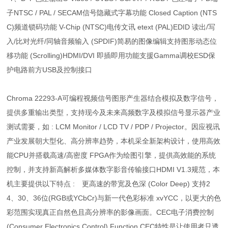
子NTSC / PAL / SECAM信号隐藏式字幕功能 Closed Caption (NTS
C)频道锁码功能 V-Chip (NTSC)电传文讯 etext (PAL)EDID 读出/写
入/比对光纤/同轴音频输入 (SPDIF)简易的图像编辑支持图形动态位
移功能 (Scrolling)HDMI/DVI 即插即用功能支援Gamma调校ESD保
护电路前方USB及控制接口
Chroma 22293-A可编程视频信号图形产生器结合模拟及数字信号，
提供多重输出类型，支持现今及未来高频数字及模拟信号显示器产业
测试需要，如 : LCM Monitor / LCD TV / PDP / Projector。因应视讯
产业发展朝大型化、高分辨率趋势，本机采全新架构设计，使用高效
能CPU并搭载高速/高密度 FPGA作为绘图引擎，提供高效能的系统
控制，并支持新高解析多媒体数字影音传输接口HDMI V1.3规范，本
机主要提供以下特点 : 更高速的带宽及色深 (Color Deep) 支持2
4、30、36位(RGB或YCbCr)与新一代色彩标准 xvYCC，以更大的色
彩范围实现真正自然色且高分辨率的影像画面。CEC电子消费控制
(Consumer Electronics Control) Function CEC特性是让使用者只透