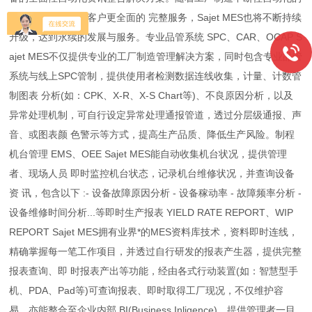
趋势发展，为了给客户更全面的 完整服务，Sajet MES也将不断持续
升级，达到永续的发展与服务。专业品管系统 SPC、CAR、OCAP S
ajet MES不仅提供专业的工厂制造管理解决方案，同时包含专业品管
系统与线上SPC管制，提供使用者检测数据连线收集，计量、计数管
制图表 分析(如：CPK、X-R、X-S Chart等)、不良原因分析，以及
异常处理机制，可自行设定异常处理通报管道，透过分层级通报、声
音、或图表颜 色警示等方式，提高生产品质、降低生产风险。制程
机台管理 EMS、OEE Sajet MES能自动收集机台状况，提供管理
者、现场人员 即时监控机台状态，记录机台维修状况，并查询设备
资 讯，包含以下 :- 设备故障原因分析 - 设备稼动率 - 故障频率分析 -
设备维修时间分析...等即时生产报表 YIELD RATE REPORT、WIP
REPORT Sajet MES拥有业界*的MES资料库技术，资料即时连线，
精确掌握每一笔工作项目，并透过自行研发的报表产生器，提供完整
报表查询、即 时报表产出等功能，经由各式行动装置(如：智慧型手
机、PDA、Pad等)可查询报表、即时取得工厂现况，不仅维护容
易，亦能整合至企业内部 BI(Business Inligence)，提供管理者一目