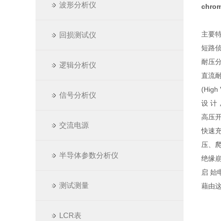
波形分析仪
chr
主要特
回损测试仪
短路侦
耐压分
逻辑分析仪
直流耐
(Hi
信号分析仪
设 计
高压
交流电源
快速充
压、爬
半导体参数分析仪
绝缘崩溃
启 始电
测试测量
藉由
LCR表