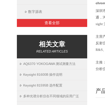
chr
深圳
数字源表
通，
查看全部
sigh
主营
相关文章
反射
R&S、
RELATED ARTICLES
主推：A
AQ6370 YOKOGAWA 测试测量方法
分析仪,
Keysight 81600B 操作说明
Keysight 81595B 选件配置
产
多种光谱分析仪在不同领域的应用广泛