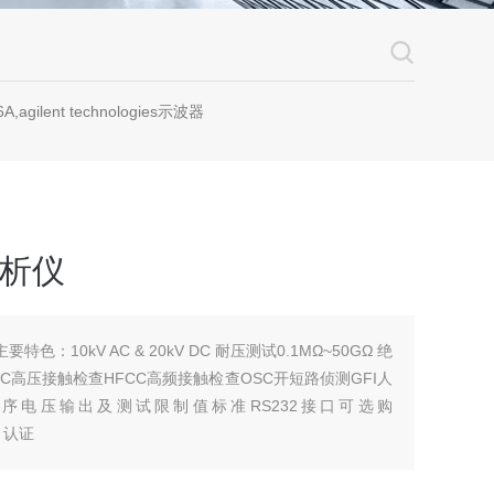
A,agilent technologies示波器
分析仪
特色：10kV AC & 20kV DC 耐压测试0.1MΩ~50GΩ 绝
C高压接触检查HFCC高频接触检查OSC开短路侦测GFI人
序电压输出及测试限制值标准RS232接口可选购
 认证