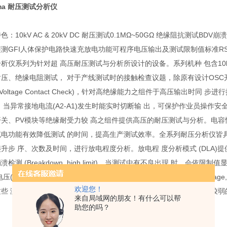
oma 耐压测试分析仪
色：10kV AC & 20kV DC 耐压测试0.1MΩ~50GΩ 绝缘阻抗测试
测GFI人体保护电路快速充放电功能可程序电压输出及测试限制值标准RS23
析仪系列为针对超 高压耐压测试与分析所设计的设备。系列机种 包含10kVac/12
压、绝缘电阻测试， 对于产线测试时的接触检查议题，除原有设计OSC开短路侦测 
gh Voltage Contact Check)，针对高绝缘能力之组件于高压输出时
，当异常接地电流(A2-A1)发生时能实时切断输 出，可保护作业员操作
开关、PV模块等绝缘耐受力较 高之组件提供高压的耐压测试与分析。电容
电功能有效降低测试 的时间，提高生产测试效率。全系列耐压分析仪皆具有Fl
升步 序、次数及时间，进行放电程度分析。放电程 度分析模式 (DLA)提供阶段判
检测 (Breakdown, high limit)。当测试中有不良出现 时，会依限制值显示
压(Flashover Start Voltage, FSV)及绝缘崩溃 电压(BreakDow
欢迎您！
这些 测试结果，研究人员可以对产品进行分析与研 究，针对组件绝缘较弱
来自局域网的朋友！有什么可以帮
助您的吗？