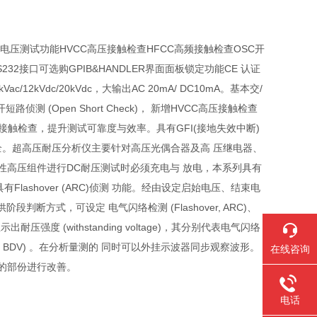
BDV崩溃电压测试功能HVCC高压接触检查HFCC高频接触检查OSC开
2接口可选购GPIB&HANDLER界面面板锁定功能CE 认证
kVdc/20kVdc，大输出AC 20mA/ DC10mA。基本交/
(Open Short Check)， 新增HVCC高压接触检查
同 步进行接触检查，提升测试可靠度与效率。具有GFI(接地失效中断)
安全。超高压耐压分析仪主要针对高压光偶合器及高 压继电器、
性高压组件进行DC耐压测试时必须充电与 放电，本系列具有
ashover (ARC)侦测 功能。经由设定启始电压、结束电
断方式，可设定 电气闪络检测 (Flashover, ARC)、
出耐压强度 (withstanding voltage)，其分别代表电气闪络
n Voltage, BDV) 。在分析量测的 同时可以外挂示波器同步观察波形。
在线咨询
的部份进行改善。
电话