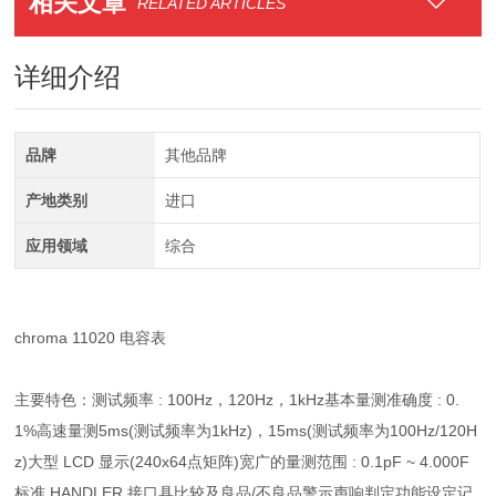
相关文章
RELATED ARTICLES
详细介绍
品牌
其他品牌
产地类别
进口
应用领域
综合
chroma 11020 电容表
主要特色：测试频率 : 100Hz，120Hz，1kHz基本量测准确度 : 0.
1%高速量测5ms(测试频率为1kHz)，15ms(测试频率为100Hz/120H
z)大型 LCD 显示(240x64点矩阵)宽广的量测范围 : 0.1pF ~ 4.000F
标准 HANDLER 接口具比较及良品/不良品警示声响判定功能设定记