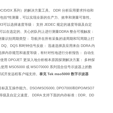
000C/D/DX 系列）的解决方案工具。 DDR 分析应用要求抖动和
 软件包括*性测量，可以实现全新的生产力、效率和测量可靠性。
R3可以选择速度等级： 支持 JEDEC 规定的速度等级及自定
可以在选定的、关心的队列上进行测量DDRA 整合可视触发：
的测量识别周期类型： 导航并在所有采集的读周期和写周期上打
Q、DQS 和时钟信号反嵌： 迅速选择及应用来自 DDRA 内
选择内存规范和速度等级，有针对性地进行分析报告： 自动生
用 DPOJET 更深入地分析根本原因探测解决方案： 多种探
用 MSO5000 或 MSO70000 系列混合信号示波器上的数
测试开发远程客户端支持。
泰克 Tek mso5000 数字示波器
能力。DSO/MSO5000, DPO7000和DPO/MSO7
速度等级及自定义速度。 DDRA 支持下面的内存标准：DDR、DD