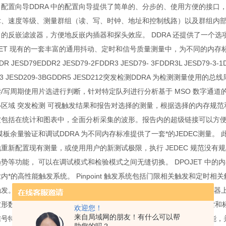
A 配置向导DDRA 中的配置向导提供了简单的、分步的、使用方便的接口，
、速度等级、测量群组（读、写、时钟、地址和控制线路）以及群组内部各项测量。 
的反嵌滤波器，方便地反嵌内插器和探头效应。 DDRA 还提供了一个选项
JET 现有的一套丰富的通用抖动、定时和信号质量测量中，为不同的内存标准
R JESD79EDDR2 JESD79-2FDDR3 JESD79- 3FDDR3L JESD79-3-1
R3 JESD209-3BGDDR5 JESD212突发检测DDRA 为检测测量使
/写周期使用片选进行判断，针对特定队列进行分析基于 MSO 数字通
区域 突发检测 可视触发结果和报告对选择的测量，根据选择的内存规范和
包括在统计和图表中，全面分析采集的波形。报告内的超级链接可以方便地
 模板余量验证和调试DDRA 为不同内存标准提供了一套*的JEDEC测量。
重新配置现有测量，或使用用户的新测试极限，执行 JEDEC 规范没有规
势等功能， 可以在调试模式和检验模式之间无缝切换。 DPOJET 中的内存
内*的高性能触发系统。 Pinpoint 触发系统包括门限相关触发和定时相
发。泰克 MSO/DPO5000、DPO7000 和 MSO/DPO70000 
形数据，找到一个事件发生的多个时点，并标记每个发生时点。 搜索和标记功
欢迎您！
来自局域网的朋友！有什么可以帮
号特点。 搜索和标记功能包括 Pinpoint 触发系统的信号形状辨别功