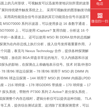
示画面上的几何形状，可视触发可以迅速简便地识别所需的波形
电话
扩展到传统硬件触发系统之上。 采用可视触发的图形触发功能
能。采用高性能混合信号示波器的其它功能混合信号示波器可
微信扫一扫
MSO70000 系列示波器，可以使用多达 16 条数字通道，
000 上，可以使用 iCapture? 复用功能，分析这 16 个
条通道上。 还可以使用 MSO 和 DDRA 软件的总线解
信号探测为在内存总线上执行分析，接入信号发挥着重要作用。 J
泰克与 Nexus Technology 合作，提供各种探测解
*电阻，放在距 BGA 焊盘非常近的地方。引入内插器和示波
探头的影响，在探测点上准确地表示信号。技术 封装/外形D
– 78 球/96 球边沿探测 – 78 球/96 球用于 MSO 的 DIMM 内
 球/96 球边沿探测 – 144 球用于 MSO 的 DIMM 内插器LPDD
插座 – 216 球焊接 – 178 球GDDR5 带插座 – 170 球焊接 – 17
 探头系统，带附件 P7300 系列 Z-Active? 差分探头系统，
议或探测整个内存总线时，逻辑分析仪可以提供这种功能。 TLA
ure 等工具，提供综合测试设置。这消除了双重探测需求，可以