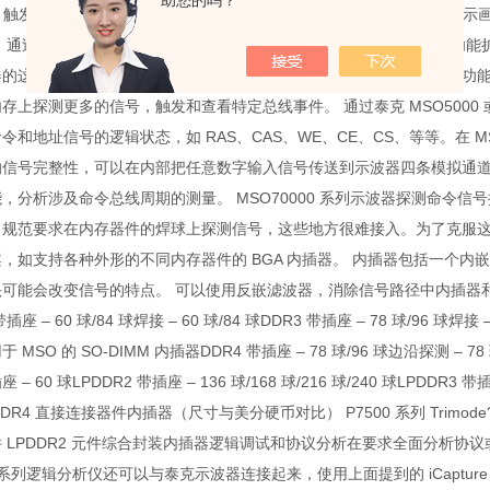
助您的吗？
int 触发通过扫描所有采集的模拟波形，并以图形方式对比这些波形与显
。 通过丢弃不满足图形定义的采集的波形，可视触发把示波器的触发功能
器的这些功能特别适合调试过程，DDRA 在分析过程中也广泛使用这些功
存上探测更多的信号，触发和查看特定总线事件。 通过泰克 MSO5000 或 
令和地址信号的逻辑状态，如 RAS、CAS、WE、CE、CS、等等。在 MSO70
信号完整性，可以在内部把任意数字输入信号传送到示波器四条模拟通道中的一
，分析涉及命令总线周期的测量。 MSO70000 系列示波器探测命令
C 规范要求在内存器件的焊球上探测信号，这些地方很难接入。为了克服这个问题，
，如支持各种外形的不同内存器件的 BGA 内插器。 内插器包括一个内嵌
头可能会改变信号的特点。 可以使用反嵌滤波器，消除信号路径中内插器和
带插座 – 60 球/84 球焊接 – 60 球/84 球DDR3 带插座 – 78 球/96 球焊接 
 MSO 的 SO-DIMM 内插器DDR4 带插座 – 78 球/96 球边沿探测 – 78
座 – 60 球LPDDR2 带插座 – 136 球/168 球/216 球/240 球LPDDR3 带
 DDR4 直接连接器件内插器（尺寸与美分硬币对比） P7500 系列 Trimode?
 LPDDR2 元件综合封装内插器逻辑调试和协议分析在要求全面分析协
0 系列逻辑分析仪还可以与泰克示波器连接起来，使用上面提到的 iCapt