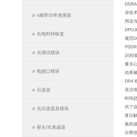
DDR
存技术
v频带功率感测器
用适当
DPO
光电时钟恢复
规范DD
PDD
光测试模块
识别读
量关心
电接口模块
结果被
DR4
示波器
灵活地
时间趋
供了业
光示波器及模块
复位触
集的波
探头/光衰减器
分辨信