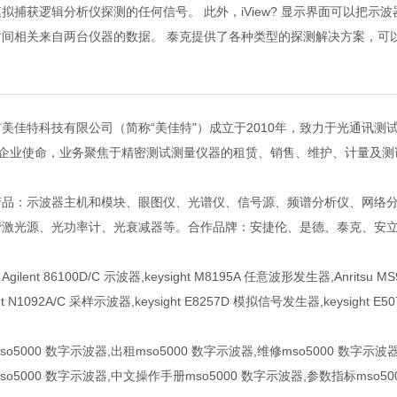
拟捕获逻辑分析仪探测的任何信号。 此外，iView? 显示界面可以把
间相关来自两台仪器的数据。 泰克提供了各种类型的探测解决方案，可以
美佳特科技有限公司（简称“美佳特"）成立于2010年，致力于光通讯测
 "企业使命，业务聚焦于精密测试测量仪器的租赁、销售、维护、计量及
产品：示波器主机和模块、眼图仪、光谱仪、信号源、频谱分析仪、网络
激光源、光功率计、光衰减器等。合作品牌：安捷伦、是德、泰克、安立、
gilent 86100D/C 示波器,keysight M8195A 任意波形发生器,Anritsu
ght N1092A/C 采样示波器,keysight E8257D 模拟信号发生器,keysight
so5000 数字示波器,出租mso5000 数字示波器,维修mso5000 数字示波
so5000 数字示波器,中文操作手册mso5000 数字示波器,参数指标mso5