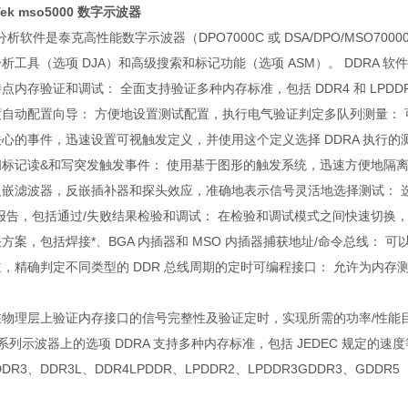
ek mso5000 数字示波器
 分析软件是泰克高性能数字示波器（DPO7000C 或 DSA/DPO/MSO70
析工具（选项 DJA）和高级搜索和标记功能（选项 ASM）。 DDRA
点内存验证和调试： 全面支持验证多种内存标准，包括 DDR4 和 LPDD
自动配置向导： 方便地设置测试配置，执行电气验证判定多队列测量： 
心的事件，迅速设置可视触发定义，并使用这个定义选择 DDRA 执行
标记读&和写突发触发事件： 使用基于图形的触发系统，迅速方便地隔离 D
反嵌滤波器，反嵌插补器和探头效应，准确地表示信号灵活地选择测试： 
报告，包括通过/失败结果检验和调试： 在检验和调试模式之间快速切换，使
方案，包括焊接*、BGA 内插器和 MSO 内插器捕获地址/命令总线： 可以使
，精确判定不同类型的 DDR 总线周期的定时可编程接口： 允许为内存
物理层上验证内存接口的信号完整性及验证定时，实现所需的功率/性能目标及互操作
0 系列示波器上的选项 DDRA 支持多种内存标准，包括 JEDEC 规定的
DR3、DDR3L、DDR4LPDDR、LPDDR2、LPDDR3GDDR3、GDDR5