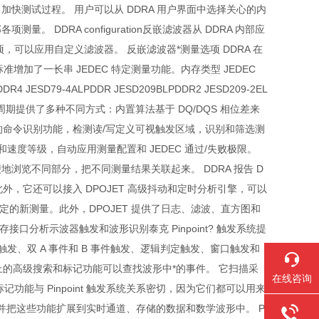
加快测试过程。 用户可以从 DDRA 用户界面中选择关心的内
DDRA configuration反嵌滤波器从 DDRA 内部应
，可以应用自定义滤波器。 反嵌滤波器*测量选项 DDRA 在
增加了一长串 JEDEC 特定测量功能。内存类型 JEDEC
DDR4 JESD79-4ALPDDR JESD209BLPDDR2 JESD209-2EL
用的总线周期提供了多种不同方式：内置算法基于 DQ/DQS 相位差来
道的命令识别功能，检测读/写定义可视触发区域，识别和筛选测
速度等级，自动应用测量配置和 JEDEC 通过/失败极限。
浏览不同部分，把不同测量结果关联起来。 DDRA 报告 D
 此外，它还可以接入 DPOJET 高级抖动和定时分析引擎，可以
定的新测量。此外，DPOJET 提供了日志、滤波、直方图和
接口分析示波器触发和波形识别泰克 Pinpoint? 触发系统提
关触发、双 A 事件和 B 事件触发、逻辑判定触发、窗口触发和
系列示波器上的高级搜索和标记功能可以查找波形中*的事件。 它扫描采
在线咨询
能与 Pinpoint 触发系统关系密切，因为它们都可以用来
能，并把这些功能扩展到实时通道、存储的数据和数学波形中。 Pi