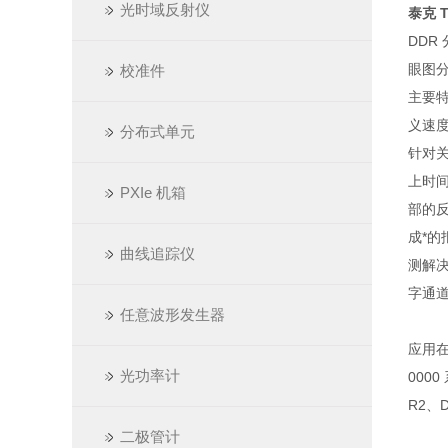
光时域反射仪
泰克 T
DDR
眼图分
校准件
主要特
义速度
分布式单元
针对关
上时间
PXIe 机箱
部的
成*的
曲线追踪仪
测解决
字通道
任意波形发生器
应用在
光功率计
000
R2、D
二极管计