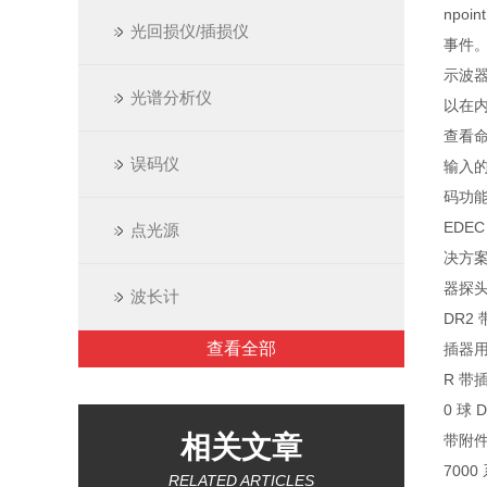
npo
光回损仪/插损仪
事件
示波
光谱分析仪
以在内
查看命
误码仪
输入的
码功能
EDE
点光源
决方案
器探
波长计
DR2 
查看全部
插器用于
R 带插
0 球
相关文章
带附件
700
RELATED ARTICLES