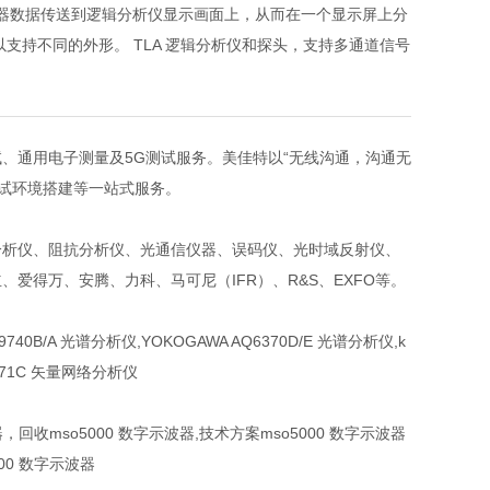
示波器数据传送到逻辑分析仪显示画面上，从而在一个显示屏上分
支持不同的外形。 TLA 逻辑分析仪和探头，支持多通道信号
试、通用电子测量及5G测试服务。美佳特以“无线沟通，沟通无
测试环境搭建等一站式服务。
分析仪、阻抗分析仪、光通信仪器、误码仪、光时域反射仪、
爱得万、安腾、力科、马可尼（IFR）、R&S、EXFO等。
 MS9740B/A 光谱分析仪,YOKOGAWA AQ6370D/E 光谱分析仪,k
 E5071C 矢量网络分析仪
器，回收mso5000 数字示波器,技术方案mso5000 数字示波器
000 数字示波器