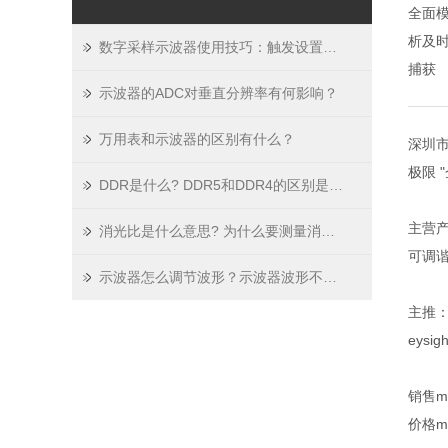
全面模
析及时
数字采样示波器使用技巧：触发设置、波形存储与数据分析要点
捕获
示波器的ADC对垂直分辨率有何影响？
万用表和示波器的区别有什么？
深圳市
极限
DDR是什么? DDR5和DDR4的区别是什么 ？
主营
消光比是什么意思? 为什么要测量消光比？如何实现准确的消光比测量？
可调谐
示波器怎么调节波形？示波器波形不稳定怎么办？示波器显示波形的原理
主推：A
eysi
销售m
价格m