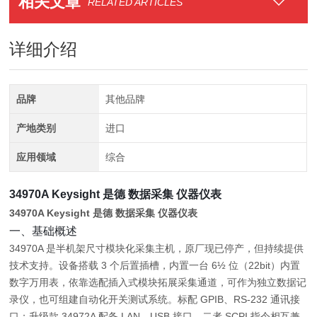
相关文章
RELATED ARTICLES
详细介绍
品牌
其他品牌
产地类别
进口
应用领域
综合
34970A Keysight 是德 数据采集 仪器仪表
34970A Keysight 是德 数据采集 仪器仪表
一、基础概述
34970A 是半机架尺寸模块化采集主机，原厂现已停产，但持续提供
技术支持。设备搭载 3 个后置插槽，内置一台 6½ 位（22bit）内置
数字万用表，依靠选配插入式模块拓展采集通道，可作为独立数据记
录仪，也可组建自动化开关测试系统。标配 GPIB、RS‑232 通讯接
口；升级款 34972A 配备 LAN、USB 接口，二者 SCPI 指令相互兼