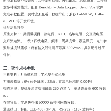
断电后数据不会丢失；支持定时扫描、外部触发、总线触发、立即触
发多种采集模式。配套 BenchLink‑Data Logger、BenchVue 软件，
完成参数配置、实时波形查看、数据导出；兼容 LabVIEW、Pytho
n、VEE 等开发环境。
适配测量种类
原生支持 11 类测量项目：热电偶、RTD、热敏电阻、交直流电压、
交直流电流、二线 / 四线电阻、频率、周期测量，覆盖温度、电气参
数常规测试需求；所有输入通道耐压最高 300Vrms，具备硬件过压
保护。
三、硬件规格参数
主机架构：3 插槽机箱，半机架台式机身；
万用表指标：6½ 位分辨率，22bit，直流电压精度 0.004%；
扫描速率：整机多通道扫描最高 250 通道 /s；单通道最高 600 读数
/s；
存储容量：非易失存储 50000 条带时间戳读数；
通讯端口：标配 IEEE‑488 (GPIB)、RS‑232（115k 波特率）；