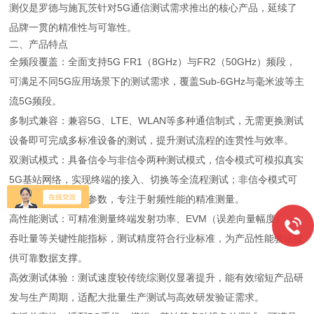
测仪是罗德与施瓦茨针对5G通信测试需求推出的核心产品，延续了
品牌一贯的精准性与可靠性。
二、产品特点
全频段覆盖：全面支持5G FR1（8GHz）与FR2（50GHz）频段，
可满足不同5G应用场景下的测试需求，覆盖Sub-6GHz与毫米波等主
流5G频段。
多制式兼容：兼容5G、LTE、WLAN等多种通信制式，无需更换测试
设备即可完成多标准设备的测试，提升测试流程的连贯性与效率。
双测试模式：具备信令与非信令两种测试模式，信令模式可模拟真实
5G基站网络，实现终端的接入、切换等全流程测试；非信令模式可
直接控制终端射频参数，专注于射频性能的精准测量。
高性能测试：可精准测量终端发射功率、EVM（误差向量幅度）、
吞吐量等关键性能指标，测试精度符合行业标准，为产品性能验证提
供可靠数据支撑。
高效测试体验：测试速度较传统综测仪显著提升，能有效缩短产品研
发与生产周期，适配大批量生产测试与高效研发验证需求。