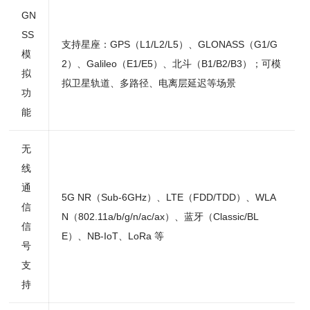
GN
SS
支持星座：GPS（L1/L2/L5）、GLONASS（G1/G
模
2）、Galileo（E1/E5）、北斗（B1/B2/B3）；可模
拟
拟卫星轨道、多路径、电离层延迟等场景
功
能
无
线
通
5G NR（Sub-6GHz）、LTE（FDD/TDD）、WLA
信
N（802.11a/b/g/n/ac/ax）、蓝牙（Classic/BL
信
E）、NB-IoT、LoRa 等
号
支
持