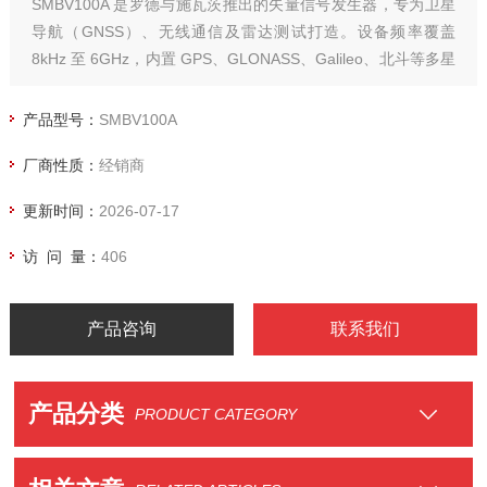
SMBV100A 是罗德与施瓦茨推出的矢量信号发生器，专为卫星
导航（GNSS）、无线通信及雷达测试打造。设备频率覆盖
8kHz 至 6GHz，内置 GPS、GLONASS、Galileo、北斗等多星
座 GNSS 模拟功能，可实时生成 5G NR、LTE、WLAN 等复杂
调制信号。
产品型号：
SMBV100A
厂商性质：
经销商
更新时间：
2026-07-17
访 问 量：
406
产品咨询
联系我们
产品分类
PRODUCT CATEGORY