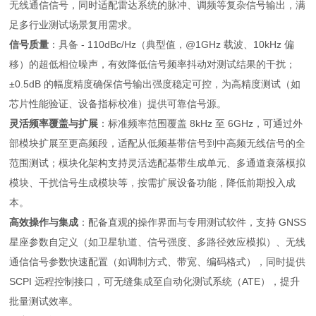
无线通信信号，同时适配雷达系统的脉冲、调频等复杂信号输出，满
足多行业测试场景复用需求。
信号质量
：具备 - 110dBc/Hz（典型值，@1GHz 载波、10kHz 偏
移）的超低相位噪声，有效降低信号频率抖动对测试结果的干扰；
±0.5dB 的幅度精度确保信号输出强度稳定可控，为高精度测试（如
芯片性能验证、设备指标校准）提供可靠信号源。
灵活频率覆盖与扩展
：标准频率范围覆盖 8kHz 至 6GHz，可通过外
部模块扩展至更高频段，适配从低频基带信号到中高频无线信号的全
范围测试；模块化架构支持灵活选配基带生成单元、多通道衰落模拟
模块、干扰信号生成模块等，按需扩展设备功能，降低前期投入成
本。
高效操作与集成
：配备直观的操作界面与专用测试软件，支持 GNSS
星座参数自定义（如卫星轨道、信号强度、多路径效应模拟）、无线
通信信号参数快速配置（如调制方式、带宽、编码格式），同时提供
SCPI 远程控制接口，可无缝集成至自动化测试系统（ATE），提升
批量测试效率。