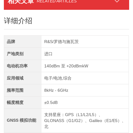
相关文章
RELATED ARTICLES
详细介绍
品牌
R&S/罗德与施瓦茨
产地类别
进口
电动机功率
140dBm 至 +20dBmkW
应用领域
电子/电池,综合
频率范围
8kHz - 6GHz
幅度精度
±0.5dB
支持星座：GPS（L1/L2/L5）、
GNSS 模拟功能
GLONASS（G1/G2）、Galileo（E1/E5）、
北