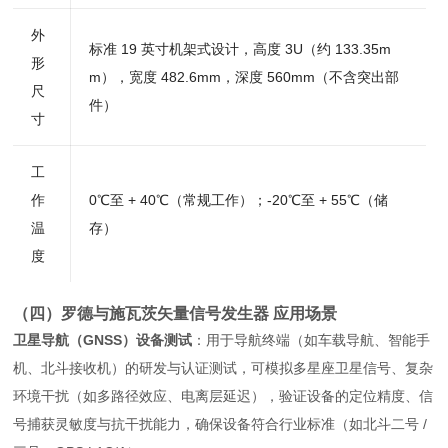
外
标准 19 英寸机架式设计，高度 3U（约 133.35m
形
m），宽度 482.6mm，深度 560mm（不含突出部
尺
件）
寸
工
作
0℃至 + 40℃（常规工作）；-20℃至 + 55℃（储
温
存）
度
（四）罗德与施瓦茨矢量信号发生器 应用场景
卫星导航（GNSS）设备测试
：用于导航终端（如车载导航、智能手
机、北斗接收机）的研发与认证测试，可模拟多星座卫星信号、复杂
环境干扰（如多路径效应、电离层延迟），验证设备的定位精度、信
号捕获灵敏度与抗干扰能力，确保设备符合行业标准（如北斗二号 /