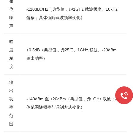
相
位
-110dBc/Hz（典型值，@1GHz 载波频率、10kHz
噪
偏移；具体值随载波频率变化）
声
幅
度
±0.5dB（典型值，@25℃、1GHz 载波、-20dBm
精
输出功率）
度
输
出
功
-140dBm 至 +20dBm（典型值，@1GHz 载波；具
率
体范围随频率与调制方式变化）
范
围