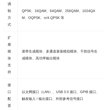
调
制
QPSK、16QAM、64QAM、256QAM、1024QA
方
M、OQPSK、π/4-QPSK 等
式
扩
展
模
基带生成模块、多通道衰落模拟模块、干扰信号生
块
成模块、高功率输出模块
支
持
接
口
以太网接口（LAN）、USB 3.0 接口、GPIB 接口、
配
触发输入 / 输出接口、外部参考信号接口
置