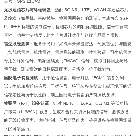
三号、GPS L1C/A）。
无线通信芯片与终端研发
：适配 5G NR、LTE、WLAN 等通信芯片
及终端（如手机、基站模块、物联网网关）的测试，生成符合 3GP
P、IEEE 标准的调制信号，检测芯片的调制解调性能、信号带宽兼
容性、功率控制精度，助力芯片设计优化与终端产品量产质检。
雷达系统测试
：服务于民用（如汽车毫米波雷达、气象雷达）与国防
（如舰载雷达、机载雷达）雷达系统的研发与性能验证，可生成雷达
专用的脉冲信号、调频连续波（FMCW）信号，模拟目标回波与环
境干扰，测试雷达的目标探测距离、分辨率与抗干扰能力。
国防电子装备测试
：用于通信设备、电子对抗（ECM）装备的测
试，生成加密通信信号、干扰信号，验证装备在复杂电磁环境下的通
信稳定性与抗干扰性能，满足国防电子装备的严苛测试要求。
物联网（IoT）设备认证
：针对 NB-IoT、LoRa、Cat-M1 等低功耗
广域网（LPWAN）设备，生成符合相关协议标准的信号，测试设备
的无线传输距离、功耗控制、信号穿透能力，确保设备在物联网场景
下的可靠运行。