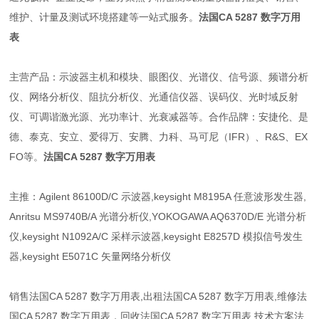
维护、计量及测试环境搭建等一站式服务。
法国CA 5287 数字万用
表
主营产品：示波器主机和模块、眼图仪、光谱仪、信号源、频谱分析
仪、网络分析仪、阻抗分析仪、光通信仪器、误码仪、光时域反射
仪、可调谐激光源、光功率计、光衰减器等。合作品牌：安捷伦、是
德、泰克、安立、爱得万、安腾、力科、马可尼（IFR）、R&S、EX
FO等。
法国CA 5287 数字万用表
主推：Agilent 86100D/C 示波器,keysight M8195A 任意波形发生器,
Anritsu MS9740B/A 光谱分析仪,YOKOGAWA AQ6370D/E 光谱分析
仪,keysight N1092A/C 采样示波器,keysight E8257D 模拟信号发生
器,keysight E5071C 矢量网络分析仪
销售
法国CA 5287 数字万用表
,出租
法国CA 5287 数字万用表
,维修
法
国CA 5287 数字万用表
，回收
法国CA 5287 数字万用表
,技术方案
法