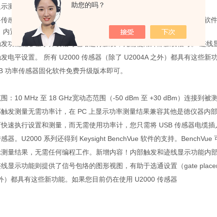
助您的吗？
显示测量结果。
传感器连接至安装了 BenchVue BV0007B 功率计/传感器控制与
 内置触发和迹线显示功能
触发功能能够基于猝发信号包络进行触发，无需使用外部触发信号。 迹线
发电平设置。 所有 U2000 传感器（除了 U2004A 之外）都具有这些新功
SB 功率传感器固化软件免费升级版本即可。
围：10 MHz 至 18 GHz宽动态范围（-50 dBm 至 +30 dBm）
触发测量无需功率计，在 PC 上显示功率测量结果兼容其他是德仪器内部触发和迹
快速执行设置和测量，而无需使用功率计，您只需将 USB 传感器电缆插入 
感器。U2000 系列还得到 Keysight BenchVue 软件的支持。Be
示测量结果，无需任何编程工作。新增内容！内部触发和迹线显示功能内
线显示功能则提供了信号包络的图形视图，有助于选通设置（gate placeme
之外）都具有这些新功能。如果您目前仍在使用 U2000 传感器