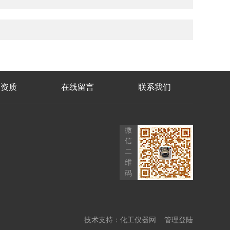
誉资质
在线留言
联系我们
微
信
二
维
码
技术支持：
化工仪器网
管理登陆