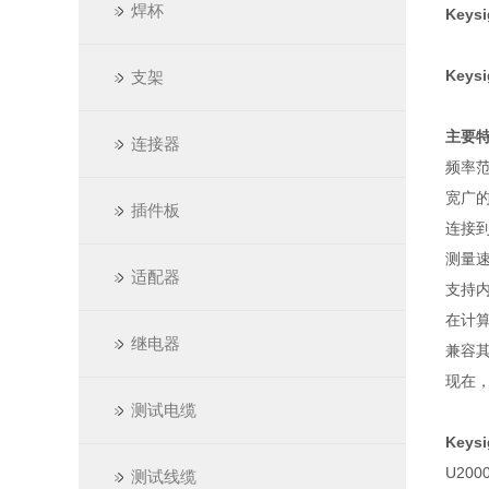
焊杯
Keys
Keys
支架
主要
连接器
频率范围
宽广的动
插件板
连接
测量速
适配器
支持
在计
继电器
兼容
现在，
测试电缆
Keys
U20
测试线缆