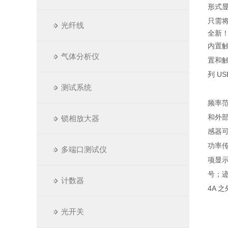
形式
只需将
光纤线
全新！
内置
气体分析仪
置和触
列 U
测试系统
频率范
和外部
锁相放大器
感器可
功率传
多端口测试仪
项显
号；迹
计数器
4A 
光开关