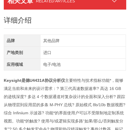
相关文章
RELATED ARTICLES
详细介绍
品牌
其他品牌
产地类别
进口
应用领域
电子/电池
Keysight是德U4431A协议分析仪
主要特性与技术指标功能*，能够
满足当前和未来的设计需求：? 第三代高速数据速率? 高达 16 GB
的迹线深度? 多达 4 个数据通道对复杂设计的全面和深入分析? 跟踪
从物理层到应用层的多条 M-PHY 总线? 原始模式 8b/10b 数据视图?
综合 Infiniium 示波器? 功能*的界面使用户可以不受限制地定制系统
视图。功能*的触发? 使用与/或逻辑实现多路“如果/那么/否则触发分
支"? 50 多个触发宏命令? 物理和协议错误触发? 事件计数器、标记