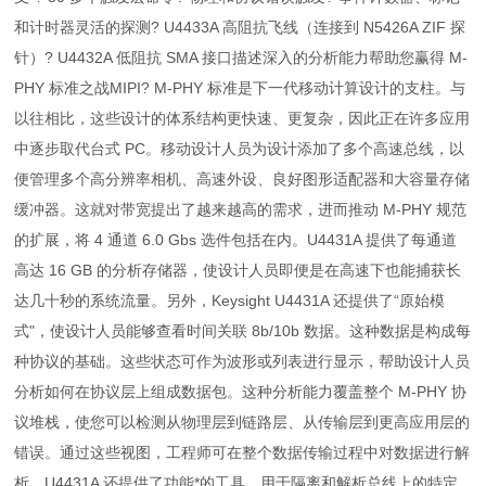
和计时器灵活的探测? U4433A 高阻抗飞线（连接到 N5426A ZIF 探
针）? U4432A 低阻抗 SMA 接口描述深入的分析能力帮助您赢得 M-
PHY 标准之战MIPI? M-PHY 标准是下一代移动计算设计的支柱。与
以往相比，这些设计的体系结构更快速、更复杂，因此正在许多应用
中逐步取代台式 PC。移动设计人员为设计添加了多个高速总线，以
便管理多个高分辨率相机、高速外设、良好图形适配器和大容量存储
缓冲器。这就对带宽提出了越来越高的需求，进而推动 M-PHY 规范
的扩展，将 4 通道 6.0 Gbs 选件包括在内。U4431A 提供了每通道
高达 16 GB 的分析存储器，使设计人员即便是在高速下也能捕获长
达几十秒的系统流量。另外，Keysight U4431A 还提供了“原始模
式"，使设计人员能够查看时间关联 8b/10b 数据。这种数据是构成每
种协议的基础。这些状态可作为波形或列表进行显示，帮助设计人员
分析如何在协议层上组成数据包。这种分析能力覆盖整个 M-PHY 协
议堆栈，使您可以检测从物理层到链路层、从传输层到更高应用层的
错误。通过这些视图，工程师可在整个数据传输过程中对数据进行解
析。U4431A 还提供了功能*的工具，用于隔离和解析总线上的特定