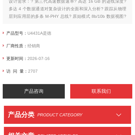
设计需求：? 第三代高速数据速率? 高达 16 GB 的迹线深度?
多达 4 个数据通道对复杂设计的全面和深入分析? 跟踪从物理
层到应用层的多条 M-PHY 总线? 原始模式 8b/10b 数据视图?
综合 Infiniium 示波器，Keysight是德U4431A协议分析仪
产品型号：
U4431A是德
厂商性质：
经销商
更新时间：
2026-07-16
访 问 量：
2707
产品咨询
联系我们
产品分类
PRODUCT CATEGORY