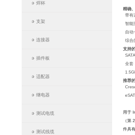
焊杯
精确
带有
支架
智能
自动
连接器
综合
支持
SATA
插件板
全套
1.5G
适配器
推荐
Cres
继电器
eSA
用于 I
测试电缆
（第 
件具有
测试线缆