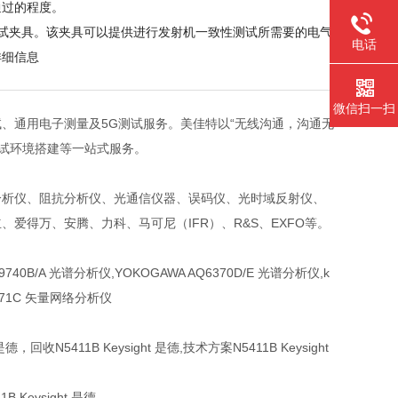
通过的程度。
 ZP 系列测试夹具。该夹具可以提供进行发射机一致性测试所需要的电气
电话
详细信息
微信扫一扫
试、通用电子测量及5G测试服务。美佳特以“无线沟通，沟通无
测试环境搭建等一站式服务。
分析仪、阻抗分析仪、光通信仪器、误码仪、光时域反射仪、
爱得万、安腾、力科、马可尼（IFR）、R&S、EXFO等。
 MS9740B/A 光谱分析仪,YOKOGAWA AQ6370D/E 光谱分析仪,k
 E5071C 矢量网络分析仪
 是德，回收N5411B Keysight 是德,技术方案N5411B Keysight
B Keysight 是德