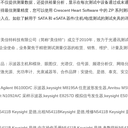
告不仅提供测量数据，还提供裕量分析，显示在每次测试中设备通过或未
得最佳测量精度，您可以使用 Crescent Heart Software 中的
入点。如欲了解用于 SATA 和 eSATA 器件/主机/电缆测试的测试夹具的
美佳特科技有限公司（简称“美佳特"）成立于2010年，致力于光通讯测
 "企业使命，业务聚焦于精密测试测量仪器的租赁、销售、维护、计量及
产品：示波器主机和模块、眼图仪、光谱仪、信号源、频谱分析仪、网络
激光源、光功率计、光衰减器等。合作品牌：安捷伦、是德、泰克、安立、
gilent 86100D/C 示波器,keysight M8195A 任意波形发生器,Anritsu
ght N1092A/C 采样示波器,keysight E8257D 模拟信号发生器,keysight
411B Keysight 是德,出租N5411BKeysight 是德,维修N5411B Keysight
411B Keysight 是德,中文操作手册N5411B Keysight 是德,参数指标N5411