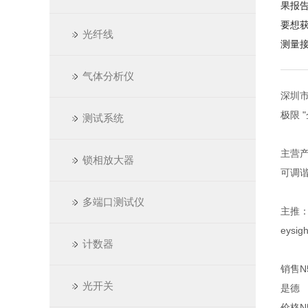
果报
要想获
光纤线
测量接
气体分析仪
深圳市
极限
测试系统
主营
锁相放大器
可调谐
多端口测试仪
主推：A
eysi
计数器
销售N5
光开关
是德
价格N5