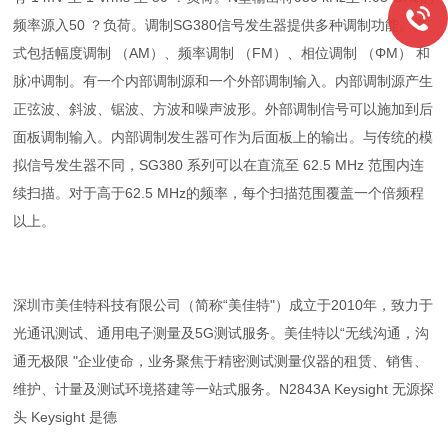
频率源入50 ？负荷。调制SG380信号发生器提供多种调制功能。模
式包括幅度调制 （AM）、频率调制 （FM）、相位调制 （ΦM） 和
脉冲调制。有一个内部调制源和一个外部调制输入。内部调制源产生
正弦波、斜波、锯波、方波和噪声波形。外部调制信号可以施加到后
面板调制输入。内部调制发生器可作为后面板上的输出。与传统的模
拟信号发生器不同，SG380 系列可以在直流至 62.5 MHz 范围内连
续扫描。对于高于62.5 MHz的频率，每个扫描范围覆盖一个倍频程
以上。
深圳市美佳特科技有限公司（简称“美佳特"）成立于2010年，致力于
光通讯测试、通用电子测量及5G测试服务。美佳特以“无线沟通，沟
通无极限 "企业使命，业务聚焦于精密测试测量仪器的租赁、销售、
维护、计量及测试环境搭建等一站式服务。N2843A Keysight 无源探
头 Keysight 是德