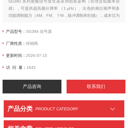
SG380 系列射频信号发生器采用创新架构（合理近似频率合
成），可提供超高频分辨率 （1 μHz）、出色的相位噪声和多
功能调制能力（AM、FM、？M，脉冲调制和扫描），成本仅为
竞争设计的一小部分。
产品型号：
SG384 信号源
厂商性质：
经销商
更新时间：
2026-07-15
访 问 量：
1642
产品咨询
联系我们
产品分类
PRODUCT CATEGORY