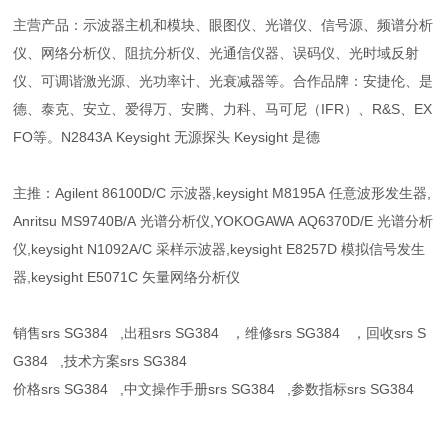
主营产品：示波器主机和模块、眼图仪、光谱仪、信号源、频谱分析
仪、网络分析仪、阻抗分析仪、光通信仪器、误码仪、光时域反射
仪、可调谐激光源、光功率计、光衰减器等。合作品牌：安捷伦、是
德、泰克、安立、爱得万、安腾、力科、马可尼（IFR）、R&S、EX
FO等。N2843A Keysight 无源探头 Keysight 是德
主推：Agilent 86100D/C 示波器,keysight M8195A 任意波形发生器,
Anritsu MS9740B/A 光谱分析仪,YOKOGAWA AQ6370D/E 光谱分析
仪,keysight N1092A/C 采样示波器,keysight E8257D 模拟信号发生
器,keysight E5071C 矢量网络分析仪
销售
srs SG384
,出租
srs SG384
，维修
srs SG384
，回收
srs S
G384
,技术方案
srs SG384
价格
srs SG384
,中文操作手册
srs SG384
,参数指标
srs SG384