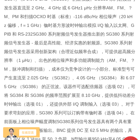
发生器直流至 2 GHz、4 GHz 或 6 GHz1 μHz 分辨率AM、FM、？
M、PM 和扫描OCXO 时基（标准）-116 dBc/Hz 相位噪声（20 kH
z 偏移，f = 1 GHz）铷时基方形波时钟输出模拟 I/Q 输入以太网、G
PIB 和 RS-232SG380 系列射频信号发生器推出新的 SG380 系列射
频信号发生器 - 最后是高性能、经济实惠的射频源。SG380 系列射
频信号发生器采用创新架构（合理近似频率合成），可提供超高频分
辨率 （1 μHz）、出色的相位噪声和多功能调制能力（AM、FM、？
M，脉冲调制和扫描），成本仅为竞争设计的一小部分。标准型号可
产生直流至 2.025 GHz （SG382）、4.05 GHz （SG384） 和 6.07
5 GHz （SG386） 的正弦波。该器件可选配倍频器（选项 02），可
将 SG384 和 SG386 的频率范围扩展至 8.10 GHz，提供低抖动差分
时钟输出（选项 01），还提供外部 I/Q 调制输入（选项 03）。对于
要求苛刻的应用，SG380 系列可以订购带有铷时基（选项 04）。在
前面板上相位噪声幅度调制SG380系列信号发生器具有两个具有重
叠频率范围的前面板输出。BNC 提供 DC 至 62.5 MHz 的输出，具
有 1 mV 至 1 Vrms 至 50 ？负荷。N型输出将950 kHz至4.05 GHz的