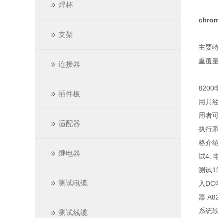
焊杯
chr
支架
主要
重覆量
连接器
820
插件板
用具
用者
适配器
执行系
格介绍
继电器
试4.
测试1
测试电缆
入DC
器 A8
系统软体
测试线缆