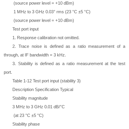
(source power level = +10 dBm)
1 MHz to 3 GHz 0.03° rms (23 °C ±5 °C)
(source power level = +10 dBm)
Test port input
1. Response calibration not omitted.
2. Trace noise is defined as a ratio measurement of a
through, at IF bandwidth = 3 kHz.
3. Stability is defined as a ratio measurement at the test
port.
Table 1-12 Test port input (stability 3)
Description Specification Typical
Stability magnitude
3 MHz to 3 GHz 0.01 dB/°C
(at 23 °C ±5 °C)
Stability phase