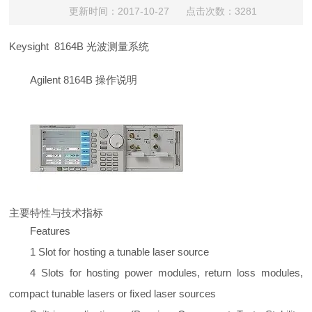
更新时间：2017-10-27 点击次数：3281
Keysight 8164B 光波测量系统
Agilent 8164B 操作说明
主要特性与技术指标
Features
1 Slot for hosting a tunable laser source
4 Slots for hosting power modules, return loss modules,
compact tunable lasers or fixed laser sources