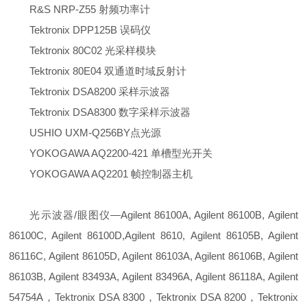
R&S NRP-Z55 射频功率计
Tektronix DPP125B 误码仪
Tektronix 80C02 光采样模块
Tektronix 80E04 双通道时域反射计
Tektronix DSA8200 采样示波器
Tektronix DSA8300 数字采样示波器
USHIO UXM-Q256BY点光源
YOKOGAWA AQ2200-421 单槽型光开关
YOKOGAWA AQ2201 帧控制器主机
光示波器/眼图仪—Agilent 86100A, Agilent 86100B, Agilent
86100C, Agilent 86100D,Agilent 8610, Agilent 86105B, Agilent
86116C, Agilent 86105D, Agilent 86103A, Agilent 86106B, Agilent
86103B, Agilent 83493A, Agilent 83496A, Agilent 86118A, Agilent
54754A，Tektronix DSA 8300，Tektronix DSA 8200，Tektronix