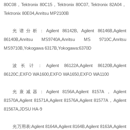
80C08，Tektronix 80C15，Tektronix 80C07, Tektronix 82A04，
Tektronix 80E04,Anritsu MP2100B
光谱分析：Agilent 86142B, Agilent 86146B,Agilent
86140B,Anritsu MS9740A,Anritsu MS 9710C,Anritsu
MS9710B,Yokogawa 6317B,Yokogawa:6370D
波长计：Agilent 86122A,Agilent 86120B,Agilent
86120C,EXFO WA1600,EXFO WA1650,EXFO WA1100
光衰减器：Agilent 8156A,Agilent 8157A，Agilent
81570A,Agilent 81571A,Agilent 81576A,Agilent 81577A，Agilent
81567A,JDSU HA-9
光万用表:Agilent 8164A,Agilent 8164B,Agilent 8163A,Agilent