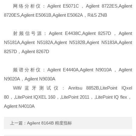
网络分析仪：Agilent E5071C，Agilent 8722ES,Agilent
8720ES,Agilent E5061B,Agilent E5062A，R&S ZNB
射频信号源：Agilent E4438C,Agilent 8257D，Agilent
N5181A,Agilent N5182A,Aglent N5182B,Agient N5183A,Agilent
8257D，Agilent 8267D
频谱分析仪：Agilent E4440A,Agilent N9010A，Agilent
N9020A，Agilent N9030A
Wifi/蓝牙测试仪：Anritsu 8852B,LitePoint IQxel
80，,LitePoint IQXEL 160，,LitePoint 2011，,LitePoint IQ flex，
Agilent N4010A
上一篇：
Agilent 8164B 精度指标