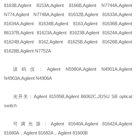
8163B,Agilent 8153A,Agilent 8166B,Agilent N7744A,Agilent
N774,Agilent N7748A,Agilent 81632B,Agilent 81633A,Agilent
81634A,Agilent 81634B,Agilent 8163,Agilent 81636B,Agilent
86137B,Agilent 81623A,Agilent 81623B,Agilent 81624A,Agilent
81624B,Agilent 8162,Agilent 81625B,Agilent 81626B,Agilent
81628B,Agilent N7752A
误码仪：Agilent N5980A,Agilent N4901A,Agilent
N4903A,Agilent N4906A
光开关：Agilent 81595B,Agilent 86062C,JDSU SB optical
switch
可调光源：Agilent 81640A,Agilent 81642A,Agilent
81680A，Agilent 81682A，Agilent 81600B