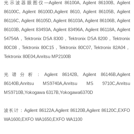
光示波器眼图仪—Agilent 86100A, Agilent 86100B, Agilent
86100C, Agilent 86100D,Agilent 8610, Agilent 86105B, Agilent
86116C, Agilent 86105D, Agilent 86103A, Agilent 86106B, Agilent
86103B, Agilent 83493A, Agilent 83496A, Agilent 86118A, Agilent
54754A，Tektronix DSA 8300，Tektronix DSA 8200，Tektronix
80C08，Tektronix 80C15，Tektronix 80C07, Tektronix 82A04，
Tektronix 80E04,Anritsu MP2100B
光谱分析：Agilent 86142B, Agilent 86146B,Agilent
86140B,Anritsu MS9740A,Anritsu MS 9710C,Anritsu
MS9710B,Yokogawa 6317B,Yokogawa6370D
波长计：Agilent 86122A,Agilent 86120B,Agilent 86120C,EXFO
WA1600,EXFO WA1650,EXFO WA1100