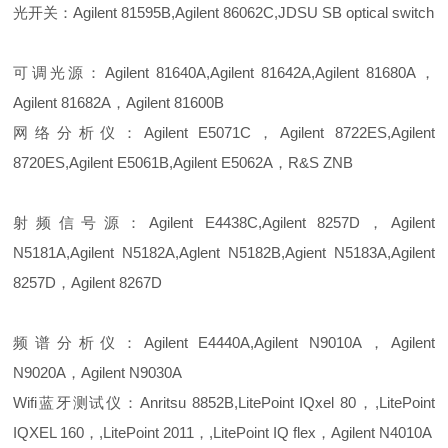
光开关：Agilent 81595B,Agilent 86062C,JDSU SB optical switch
可调光源：Agilent 81640A,Agilent 81642A,Agilent 81680A，
Agilent 81682A，Agilent 81600B
网络分析仪：Agilent E5071C，Agilent 8722ES,Agilent
8720ES,Agilent E5061B,Agilent E5062A，R&S ZNB
射频信号源：Agilent E4438C,Agilent 8257D，Agilent
N5181A,Agilent N5182A,Aglent N5182B,Agient N5183A,Agilent
8257D，Agilent 8267D
频谱分析仪：Agilent E4440A,Agilent N9010A，Agilent
N9020A，Agilent N9030A
Wifi蓝牙测试仪：Anritsu 8852B,LitePoint IQxel 80，,LitePoint
IQXEL 160，,LitePoint 2011，,LitePoint IQ flex，Agilent N4010A